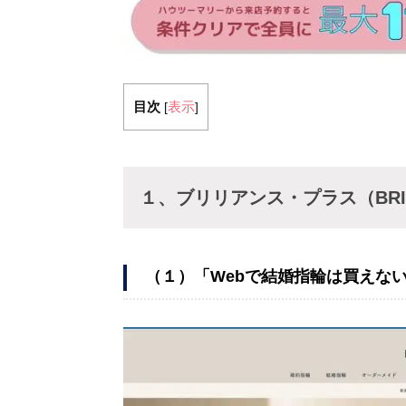
目次
表示
[
]
１、
ブリリアンス・プラス（
BR
（１）「Webで結婚指輪は買えな