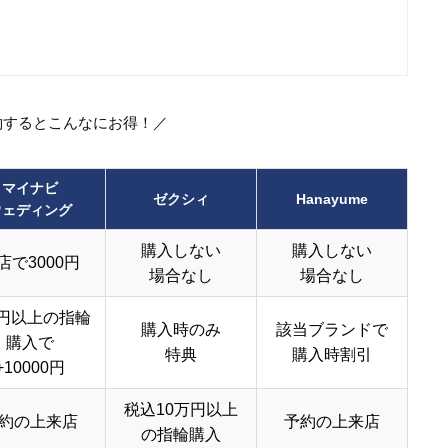
約するとこんなにお得！／
マイナビ
ゼクシィ
Hanayume
ウェディング
購入しない
購入しない
店で3000円
場合なし
場合なし
円以上の指輪
購入時のみ
該当ブランドで
購入で
特典
購入時割引
+10000円
税込10万円以上
約の上来店
予約の上来店
の指輪購入