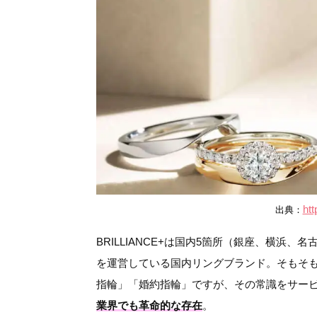
htt
出典：
BRILLIANCE+は国内5箇所（銀座、横
を運営している国内リングブランド。そもそ
指輪」「婚約指輪」ですが、その常識をサー
業界でも革命的な存在
。