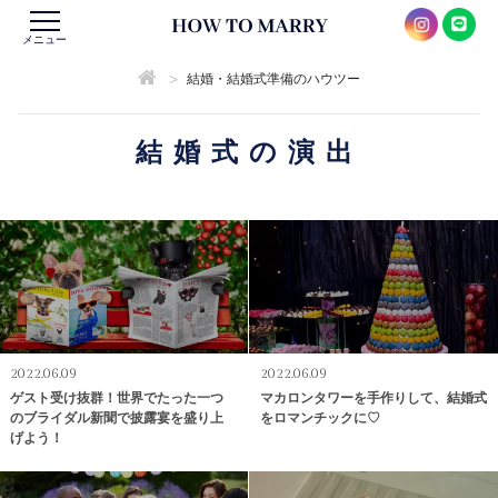
メニュー
>
結婚・結婚式準備のハウツー
結婚式の演出
2022.06.09
2022.06.09
ゲスト受け抜群！世界でたった一つ
マカロンタワーを手作りして、結婚式
のブライダル新聞で披露宴を盛り上
をロマンチックに♡
げよう！