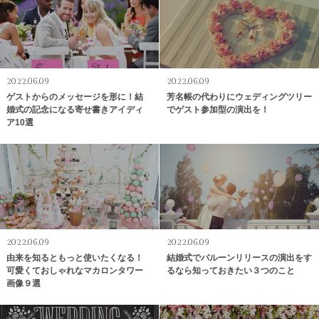
2022.06.09
2022.06.09
ゲストからのメッセージを形に！結
芳名帳の代わりにウェディングツリー
婚式の記念になる寄せ書きアイディ
でゲスト参加型の演出を！
ア10選
2022.06.09
2022.06.09
由来を知るともっと使いたくなる！
結婚式でバルーンリリースの演出をす
可愛くておしゃれなマカロンタワー
るなら知っておきたい３つのこと
画像９選