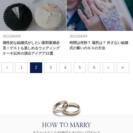
2022.06.09
2022.06.09
個性的な結婚式がしたい新郎新婦必
時間は何秒？ 場所は？ 外さない結婚
見！ゲストも楽しめるウェディング
式の誓いのキスの方法
ケーキ以外の演出アイデア22選
1
2
3
4
5
6
HOW TO MARRY
あなたはどんな結婚式をあげたいですか？