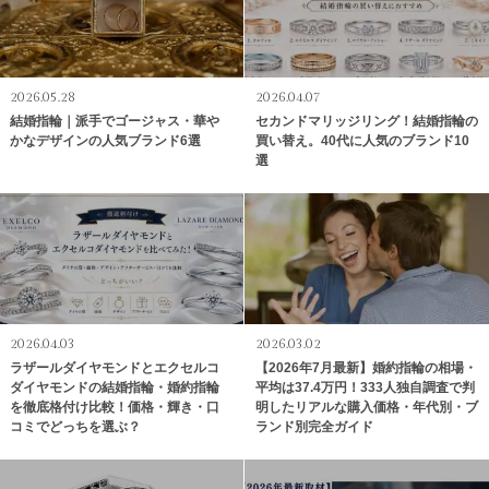
2026.05.28
2026.04.07
結婚指輪｜派手でゴージャス・華や
セカンドマリッジリング！結婚指輪の
かなデザインの人気ブランド6選
買い替え。40代に人気のブランド10
選
2026.04.03
2026.03.02
ラザールダイヤモンドとエクセルコ
【2026年7月最新】婚約指輪の相場・
ダイヤモンドの結婚指輪・婚約指輪
平均は37.4万円！333人独自調査で判
を徹底格付け比較！価格・輝き・口
明したリアルな購入価格・年代別・ブ
コミでどっちを選ぶ？
ランド別完全ガイド