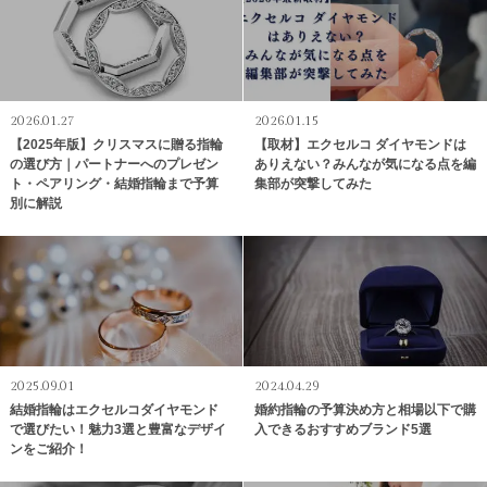
2026.01.27
2026.01.15
【2025年版】クリスマスに贈る指輪
【取材】エクセルコ ダイヤモンドは
の選び方｜パートナーへのプレゼン
ありえない？みんなが気になる点を編
ト・ペアリング・結婚指輪まで予算
集部が突撃してみた
別に解説
2025.09.01
2024.04.29
結婚指輪はエクセルコダイヤモンド
婚約指輪の予算決め方と相場以下で購
で選びたい！魅力3選と豊富なデザイ
入できるおすすめブランド5選
ンをご紹介！