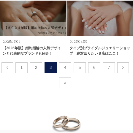
2026.06.09
2026.06.09
【2026年版】婚約指輪の人気デザイ
タイプ別ブライダルジュエリーショッ
ンと代表的なブランドも紹介！
プ 絶対回りたい８店はここ！
1
2
3
4
5
6
7