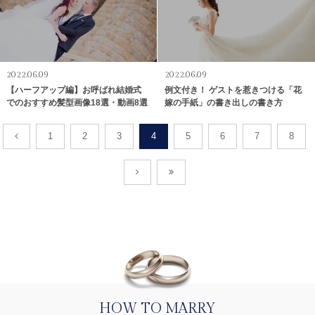
2022.06.09
2022.06.09
【ハーフアップ編】お呼ばれ結婚式
例文付き！ ゲストを惹きつける「花
でのおすすめ髪型画像18選・動画8選
嫁の手紙」の書き出しの書き方
1
2
3
4
5
6
7
8
HOW TO MARRY