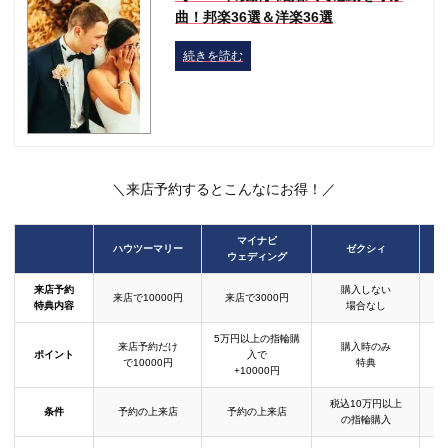
曲！邦楽36選＆洋楽36選
続きを読む
＼来店予約するとこんなにお得！／
マイナビ
ハウツーマリー
ゼクシィ
ウェディング
来店予約
購入しない
来店で10000円
来店で3000円
特典内容
場合なし
5万円以上の指輪購
来店予約だけ
購入時のみ
ポイント
入で
で10000円
特典
+10000円
税込10万円以上
条件
予約の上来店
予約の上来店
の指輪購入