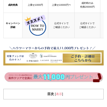
成約時のみ
成約特典
上乗せ1000円
上乗せ10000円〜
結
特典20000円
キャンペーン
公式サイトで
公式サイトで
詳細
ご確認ください
ご確認ください
目次
表示
[
]