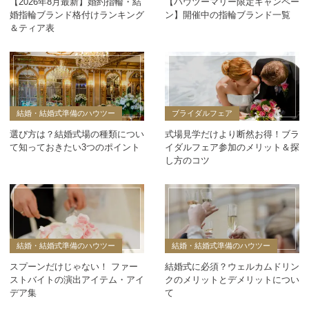
【2026年8月最新】婚約指輪・結
【ハウツーマリー限定キャンペー
婚指輪ブランド格付けランキング
ン】開催中の指輪ブランド一覧
＆ティア表
結婚・結婚式準備のハウツー
ブライダルフェア
選び方は？結婚式場の種類につい
式場見学だけより断然お得！ブラ
て知っておきたい3つのポイント
イダルフェア参加のメリット＆探
し方のコツ
結婚・結婚式準備のハウツー
結婚・結婚式準備のハウツー
スプーンだけじゃない！ ファー
結婚式に必須？ウェルカムドリン
ストバイトの演出アイテム・アイ
クのメリットとデメリットについ
デア集
て