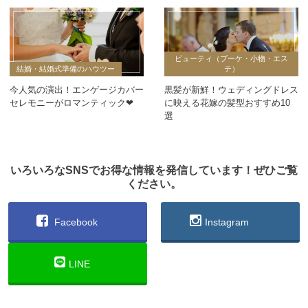
ビューティ（ブーケ・小物・エス
結婚・結婚式準備のハウツー
テ）
今人気の演出！エンゲージカバー
黒髪が新鮮！ウェディングドレス
セレモニーがロマンティック❤
に映える花嫁の髪型おすすめ10
選
いろいろなSNSでお得な情報を発信しています！ぜひご覧
ください。
Facebook
Instagram
LINE