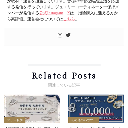
が取材・運営を担当しています。皆様の幸せな結婚生活を応援
する発信を行っています。ジュエリーコーディネーター保持メ
ンバーが発信する
公式Instagram
、
X
は、指輪購入に迷える方か
ら高評価。運営会社については
こちら
。
Related Posts
ブランド別
その他のハウツー