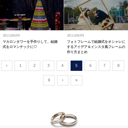
2022.06.09
2022.06.09
マカロンタワーを手作りして、結婚
フォトフレームで結婚式をオシャレに
式をロマンチックに♡
するアイデア＆インスタ風フレームの
作り方まとめ
1
2
3
4
5
6
7
8
9