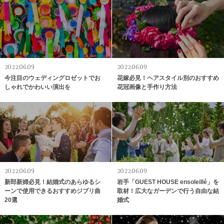
2022.06.09
2022.06.09
今注目のウェディングロゼットでお
花嫁必見！ヘアスタイル別のおすすめ
しゃれでかわいい演出を
花冠画像と手作り方法
2022.06.09
2022.06.09
新郎新婦必見！結婚式のあらゆるシ
岩手「GUEST HOUSE ensoleillé」を
ーンで使用できるおすすめジブリ曲
取材！広大なガーデンで行う自由な結
20選
婚式