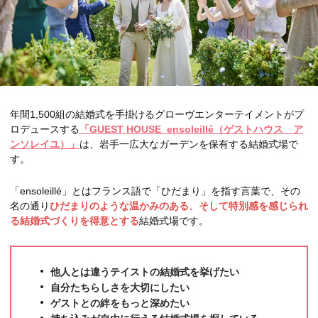
年間1,500組の結婚式を手掛けるグローヴエンターテイメントがプ
ロデュースする
「GUEST HOUSE ensoleillé（ゲストハウス ア
ンソレイユ）」
は、岩手一広大なガーデンを保有する結婚式場で
す。
「ensoleillé」とはフランス語で「ひだまり」を指す言葉で、その
名の通り
ひだまりのような温かみのある、そして特別感を感じられ
る結婚式づくりを得意とする
結婚式場です。
他人とは違うテイストの結婚式を挙げたい
自分たちらしさを大切にしたい
ゲストとの絆をもっと深めたい