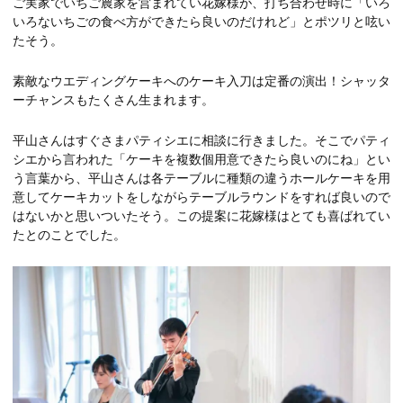
ご実家でいちご農家を営まれてい花嫁様が、打ち合わせ時に「いろ
いろないちごの食べ方ができたら良いのだけれど」とポツリと呟い
たそう。
素敵なウエディングケーキへのケーキ入刀は定番の演出！シャッタ
ーチャンスもたくさん生まれます。
平山さんはすぐさまパティシエに相談に行きました。そこでパティ
シエから言われた「ケーキを複数個用意できたら良いのにね」とい
う言葉から、平山さんは各テーブルに種類の違うホールケーキを用
意してケーキカットをしながらテーブルラウンドをすれば良いので
はないかと思いついたそう。この提案に花嫁様はとても喜ばれてい
たとのことでした。