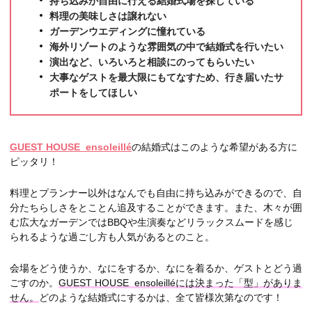
持ち込みが自由に行える結婚式場を探している
料理の美味しさは譲れない
ガーデンウエディングに憧れている
海外リゾートのような雰囲気の中で結婚式を行いたい
演出など、いろいろと相談にのってもらいたい
大事なゲストを最大限にもてなすため、行き届いたサ
ポートをしてほしい
GUEST HOUSE ensoleillé
の結婚式はこのような希望がある方に
ピッタリ！
料理とプランナー以外はなんでも自由に持ち込みができるので、自
分たちらしさをとことん追及することができます。また、木々が囲
む広大なガーデンではBBQや生演奏などリラックスムードを感じ
られるような過ごし方も人気があるとのこと。
会場をどう使うか、なにをするか、なにを着るか、ゲストとどう過
ごすのか。
GUEST HOUSE ensoleilléには決まった「型」がありま
せん。
どのような結婚式にするかは、全て皆様次第なのです！