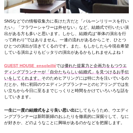
SNSなどでの情報収集力に長けた方だと「バルーンリリースを行い
たい」「フラワーシャワーは外せない」など、結婚式で行いたい演
出がある方も多いと思います。しかし、結婚式は“単体の演出を行
って終わり”ではありません。一連の流れがあるからこそ、ひとつ
ひとつの演出が活きてくるのです。また、もしかしたら今現在希望
している演出よりもピッタリの演出があるかもしれませんよね！
GUEST HOUSE ensoleillé
では
優れた提案力と企画力をもつウエ
ディングプランナーが「自分たちらしい結婚式」を見つけるお手伝
いをしてくれます。
そのためヒアリングには特に力を注いでいるの
だとか。特に初回のウエディングプランナーとのヒアリングでは生
い立ちから今日に至るまでじっくりと時間をかけていろいろな話を
していきます。
一生に一度の結婚式をより良い思い出に
してもらうため、ウエディ
ングプランナーは新郎新婦のおふたりを徹底的に深掘りして、なに
が好きか、どのようなことに興味があるのかなどを把握します。