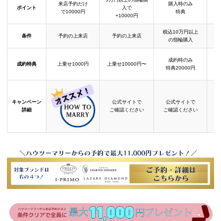
来店予約だけ
購入時のみ
ポイント
入で
で10000円
特典
+10000円
税込10万円以上
条件
予約の上来店
予約の上来店
の指輪購入
成約時のみ
成約特典
上乗せ1000円
上乗せ10000円〜
結
特典20000円
キャンペーン
公式サイトで
公式サイトで
詳細
ご確認ください
ご確認ください