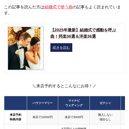
この記事を読んだ方は
結婚式で使う曲
の記事もよく読まれていま
す。
【2025年最新】結婚式で感動を呼ぶ
曲！邦楽36選＆洋楽36選
続きを読む
＼来店予約するとこんなにお得！／
マイナビ
ハウツーマリー
ゼクシィ
ウェディング
来店予約
購入しない
来店で10000円
来店で3000円
特典内容
場合なし
5万円以上の指輪購