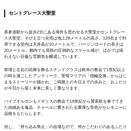
セントグレース大聖堂
表参道駅から徒歩2分にある海外を思わせる大聖堂がセントグレー
ス大聖堂。そびえ立つ尖塔は地上28メートルの高さ。120名まで列
席できる堂内は天井高が10メートルで、バージンロードの長さは
20メートル。都内でも屈指の圧倒的なスケール感が、ほかでは味
わえない荘厳な雰囲気を醸成しています。
祭壇と左右の回廊を飾るステンドグラスは欧米の教会で1世紀以上
の時を過ごしたアンティーク。聖母マリアの「指輪交換」からはじ
まるストーリーが描かれ、ご両親との今日までの歩みと、おふたり
が今日から築く未来に美しく重なります。
パイプオルガンもイギリスの教会で19世紀から賛美歌を奏でてき
た由緒ある逸品。チャペルに響きわたる重厚な音色がセレモニーに
品格をもたらします。
但し、「持ち込み禁止」の会場なので、何かこだわりのあるふたり