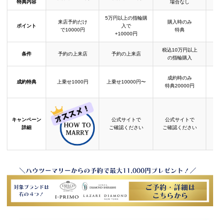
特典内容
場合なし
5万円以上の指輪購
来店予約だけ
購入時のみ
ポイント
入で
で10000円
特典
+10000円
税込10万円以上
条件
予約の上来店
予約の上来店
の指輪購入
成約時のみ
成約特典
上乗せ1000円
上乗せ10000円〜
結
特典20000円
キャンペーン
公式サイトで
公式サイトで
詳細
ご確認ください
ご確認ください