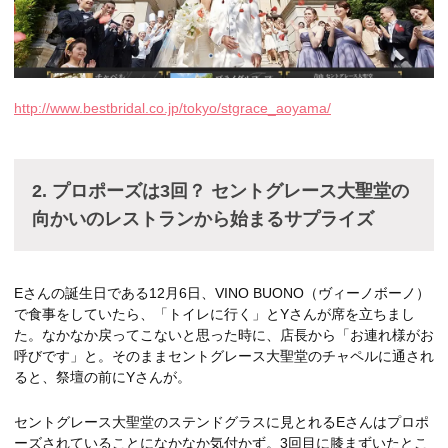
http://www.bestbridal.co.jp/tokyo/stgrace_aoyama/
2. プロポーズは3回？ セントグレース大聖堂の
向かいのレストランから始まるサプライズ
Eさんの誕生日である12月6日、VINO BUONO（ヴィーノボーノ）
で食事をしていたら、「トイレに行く」とYさんが席を立ちまし
た。なかなか戻ってこないと思った時に、店長から「お連れ様がお
呼びです」と。そのままセントグレース大聖堂のチャペルに通され
ると、祭壇の前にYさんが。
セントグレース大聖堂のステンドグラスに見とれるEさんはプロポ
ーズされていることになかなか気付かず。3回目に膝まずいたとこ