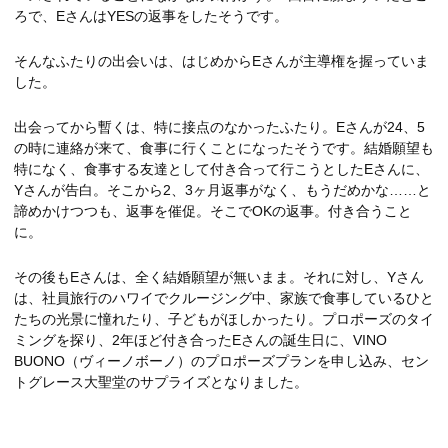
ろで、EさんはYESの返事をしたそうです。
そんなふたりの出会いは、はじめからEさんが主導権を握っていま
した。
出会ってから暫くは、特に接点のなかったふたり。Eさんが24、5
の時に連絡が来て、食事に行くことになったそうです。結婚願望も
特になく、食事する友達として付き合って行こうとしたEさんに、
Yさんが告白。そこから2、3ヶ月返事がなく、もうだめかな……と
諦めかけつつも、返事を催促。そこでOKの返事。付き合うこと
に。
その後もEさんは、全く結婚願望が無いまま。それに対し、Yさん
は、社員旅行のハワイでクルージング中、家族で食事しているひと
たちの光景に憧れたり、子どもがほしかったり。プロポーズのタイ
ミングを探り、2年ほど付き合ったEさんの誕生日に、VINO
BUONO（ヴィーノボーノ）のプロポーズプランを申し込み、セン
トグレース大聖堂のサプライズとなりました。