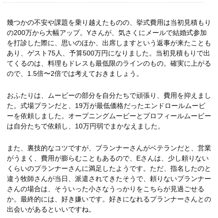
幾つかの不安や課題を乗り越えたものの、挙式費用は当初見積もり
の200万から大幅アップ。Yさんが、気さくにメールで結婚式参加
を打診した際に、思いのほか、出席しますという返事が来たことも
あり、ゲスト75人、予算500万円になりました。当初見積もりで出
てくるのは、料理もドレスも最低限のラインのもの。確実に上がる
ので、1.5倍〜2倍では考えておきましょう。
おふたりは、ムービーの部分を自分たちで頑張り、費用を抑えまし
た。式場プランだと、19万が最低価格だったエンドロールムービ
ーを依頼しました。オープニングムービーとプロフィールムービー
は自分たちで依頼し、10万円弱でまかなえました。
また、裏技的なコツですが、プランナーさんがベテランだと、営業
がうまく、費用が膨らむこともあるので、Eさんは、少し頼りない
くらいのプランナーさんに満足したようです。ただ、指名したのと
違う牧師さんが当日、派遣されてきたそうで、頼りないプランナー
さんの場合は、そういった小さなうっかりをこちらが見過ごせる
か。最終的には、好き嫌いです。好きになれるプランナーさんとの
出会いがあるといいですね。