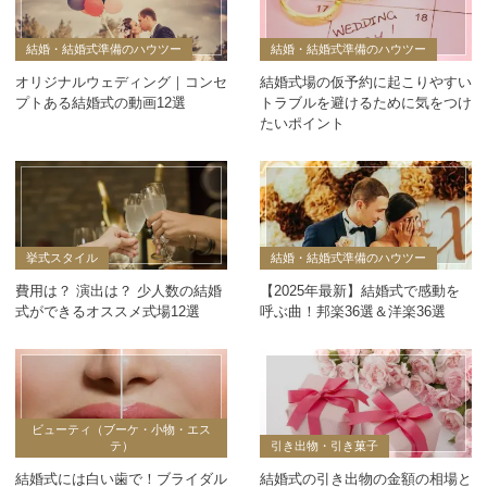
結婚・結婚式準備のハウツー
結婚・結婚式準備のハウツー
オリジナルウェディング｜コンセ
結婚式場の仮予約に起こりやすい
プトある結婚式の動画12選
トラブルを避けるために気をつけ
たいポイント
挙式スタイル
結婚・結婚式準備のハウツー
費用は？ 演出は？ 少人数の結婚
【2025年最新】結婚式で感動を
式ができるオススメ式場12選
呼ぶ曲！邦楽36選＆洋楽36選
ビューティ（ブーケ・小物・エス
テ）
引き出物・引き菓子
結婚式には白い歯で！ブライダル
結婚式の引き出物の金額の相場と