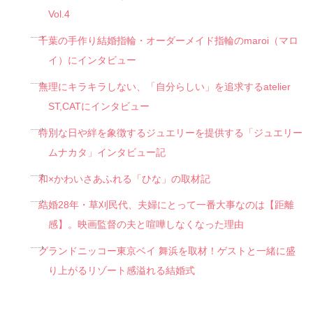
Vol.4
千葉の手作り結婚指輪・オーダーメイド指輪のmaroi（マロ
イ）にインタビュー
無理にキラキラしない、「自分らしい」を追求するatelier
ST,CATにインタビュー
特別な日や絆を象徴するジュエリーを提供する「ジュエリー
ムナカタ」インタビュー記
和×かわいさあふれる「ひな」の取材記
結婚28年・草刈民代、夫婦にとって一番大事なのは【距離
感】。映画監督の夫と喧嘩しなくなった理由
グランドニッコー東京ベイ 舞浜を取材！ゲストと一緒に盛
り上がるリゾート感溢れる結婚式