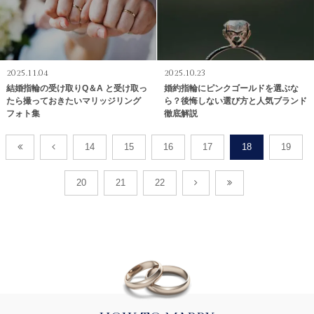
2025.11.04
2025.10.23
結婚指輪の受け取りQ＆A と受け取っ
婚約指輪にピンクゴールドを選ぶな
たら撮っておきたいマリッジリング
ら？後悔しない選び方と人気ブランド
フォト集
徹底解説
14
15
16
17
18
19
20
21
22