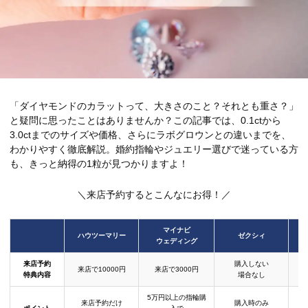
「ダイヤモンドのカラットって、大きさのこと？それとも重さ？」
と疑問に思ったことはありませんか？この記事では、0.1ctから
3.0ctまでのサイズや価格、さらにラボグロウンとの違いまでを、
わかりやすく徹底解説。婚約指輪やジュエリー選びで迷っている方
も、きっと納得の1粒が見つかりますよ！
＼来店予約するとこんなにお得！／
マイナビ
ハウツーマリー
ゼクシィ
ウェディング
来店予約
購入しない
来店で10000円
来店で3000円
特典内容
場合なし
5万円以上の指輪購
来店予約だけ
購入時のみ