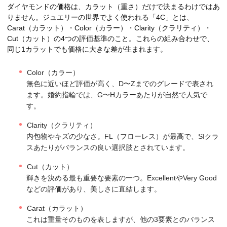
ダイヤモンドの価格は、カラット（重さ）だけで決まるわけではあ
りません。ジュエリーの世界でよく使われる「4C」とは、
Carat（カラット）・Color（カラー）・Clarity（クラリティ）・
Cut（カット）の4つの評価基準のこと。これらの組み合わせで、
同じ1カラットでも価格に大きな差が生まれます。
Color（カラー）
無色に近いほど評価が高く、D〜Zまでのグレードで表され
ます。婚約指輪では、G〜Hカラーあたりが自然で人気で
す。
Clarity（クラリティ）
内包物やキズの少なさ。FL（フローレス）が最高で、SIクラ
スあたりがバランスの良い選択肢とされています。
Cut（カット）
輝きを決める最も重要な要素の一つ。ExcellentやVery Good
などの評価があり、美しさに直結します。
Carat（カラット）
これは重量そのものを表しますが、他の3要素とのバランス