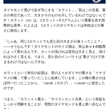
ダイヤモンド選びで必ず耳にする「カラット」。実はこの言葉、重
さの単位であって、大きさそのものを示しているわけではないんで
す！カラット（ct）は、1カラット＝0.2グラムという重量を表す国
際的な基準。たとえば、1カラットのダイヤモンドは米粒ほどの重
さに相当します。
「じゃあ、同じ1カラットでも見た目の大きさが違うってこと？」
――そうなんです！ダイヤモンドのサイズ感は、実は
カットの仕方
によって変わるんです。カットが浅ければ直径は大きく見え、深け
れば小さく見える。つまり、見た目のインパクトは“重さ”だけで決
まるわけではないんですね。
カラットという単位の起源は、昔の人々がダイヤの重さを「イナゴ
マメの種」で量っていたことに由来しています。この種の重さがほ
ぼ均一だったことから、「carob（カロブ）」＝caratへと派生した
のです。
つまり、「カラット＝重さ」「サイズ＝カット次第」という前提を
しっかり理解することが、理想のダイヤモンドを選ぶ第一歩なんで