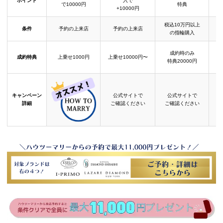
ポイント
入で
で10000円
特典
+10000円
税込10万円以上
条件
予約の上来店
予約の上来店
の指輪購入
成約時のみ
成約特典
上乗せ1000円
上乗せ10000円〜
結
特典20000円
キャンペーン
公式サイトで
公式サイトで
詳細
ご確認ください
ご確認ください