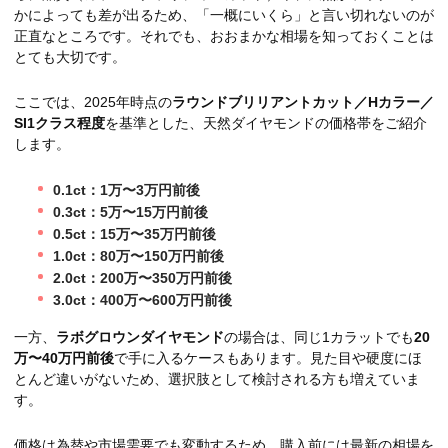
かによっても差が出るため、「一概にいくら」と言い切れないのが
正直なところです。それでも、おおまかな相場を知っておくことは
とても大切です。
ここでは、2025年時点の
ラウンドブリリアントカット／Hカラー／
SI1クラス程度
を基準とした、天然ダイヤモンドの価格帯をご紹介
します。
0.1ct：1万〜3万円前後
0.3ct：5万〜15万円前後
0.5ct：15万〜35万円前後
1.0ct：80万〜150万円前後
2.0ct：200万〜350万円前後
3.0ct：400万〜600万円前後
一方、
ラボグロウンダイヤモンド
の場合は、同じ1カラットでも
20
万〜40万円前後
で手に入るケースもあります。見た目や硬度にほ
とんど違いがないため、選択肢として検討される方も増えていま
す。
価格は為替や市場需要でも変動するため、購入前には最新の相場を