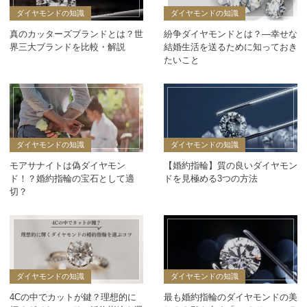
ダイヤモンドの知識
ダイヤモンドの知識
真のカッターズブランドとは？世
紛争ダイヤモンドとは？―幸せな
界三大ブランドを比較・解説
結婚生活を送るために知っておき
たいこと
ダイヤモンドの知識
ダイヤモンドの知識
モアサナイトは偽ダイヤモン
【婚約指輪】質の良いダイヤモン
ド！？婚約指輪の宝石として適
ドを見極める3つの方法
切？
ダイヤモンドの知識
ダイヤモンドの知識
4Cの中でカットが鍵？理想的に
最も婚約指輪のダイヤモンドの美