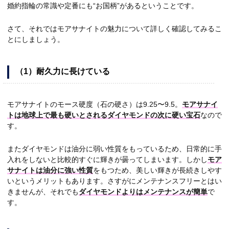
婚約指輪の常識や定番にも“お国柄”があるということです。
さて、それではモアサナイトの魅力について詳しく確認してみるこ
とにしましょう。
（1）耐久力に長けている
モアサナイトのモース硬度（石の硬さ）は9.25〜9.5。
モアサナイ
トは地球上で最も硬いとされるダイヤモンドの次に硬い宝石
なので
す。
またダイヤモンドは油分に弱い性質をもっているため、日常的に手
入れをしないと比較的すぐに輝きが曇ってしまいます。しかし
モア
サナイトは油分に強い性質
をもつため、美しい輝きが長続きしやす
いというメリットもあります。さすがにメンテナンスフリーとはい
きませんが、それでも
ダイヤモンドよりはメンテナンスが簡単
で
す。