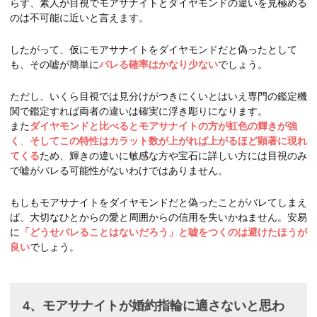
らず、素人が目視でモアサナイトとダイヤモンドの違いを見極める
のは不可能に近いと言えます。
したがって、仮にモアサナイトをダイヤモンドだと偽ったとして
も、その嘘が簡単に
バレる確率はかなり少ない
でしょう。
ただし、いくら目視では見分けがつきにくいとはいえ専門の鑑定機
関で鑑定すれば両者の違いは確実に浮き彫りになります。
また
ダイヤモンドと比べるとモアサナイトの方が虹色の輝きが強
く
、
そしてこの特性はカラット数が上がれば上がるほど顕著に現れ
てくる
ため、輝きの違いに敏感な方や宝石に詳しい方には目視のみ
で嘘がバレる可能性がないわけではありません。
もしもモアサナイトをダイヤモンドだと偽ったことがバレてしまえ
ば、大切なひとからの愛と周囲からの信用を失いかねません。安易
に
「どうせバレることはないだろう」と嘘をつくのは避けたほうが
良い
でしょう。
4、モアサナイトが婚約指輪に適さないと思わ