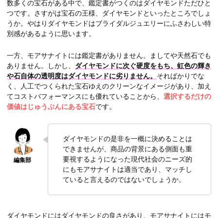
数多くの宝石がある中で、鑑定書がつくのはダイヤモンドただひと
つです。さすがは宝石の王様、ダイヤモンドといったところでしょ
うか。やはりダイヤモンドはブライダルジュエリーにふさわしい特
別感があるように思います。
一方、モアサナイトには鑑定書がありません。ましてや天然石でも
ありません。しかし、
ダイヤモンドに次ぐ硬度をもち、虹色の輝き
や石自体の透明度はダイヤモンドに劣りません。
そればかりでな
く、人工でつくられた宝石ゆえのクリーンなイメージがあり、加え
てコストパフォーマンスにも優れていることから、
選択するだけの
価値はじゅうぶんにある宝石
です。
ダイヤモンドの是非を一概に決めることは
できませんが、商品の背景にある側面も重
要視するようになった現代社会のニーズ的
にもモアサナイトは適当であり、マッチし
ていると言えるのではないでしょうか。
ダイヤモンドにはダイヤモンドの良さがあり、モアサナイトにはモ