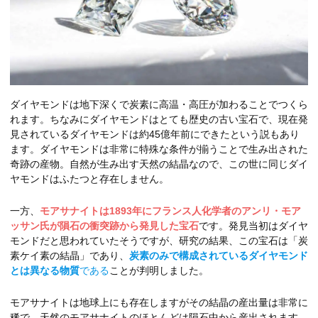
ダイヤモンドは地下深くで炭素に高温・高圧が加わることでつくら
れます。ちなみにダイヤモンドはとても歴史の古い宝石で、現在発
見されているダイヤモンドは約45億年前にできたという説もあり
ます。ダイヤモンドは非常に特殊な条件が揃うことで生み出された
奇跡の産物。自然が生み出す天然の結晶なので、この世に同じダイ
ヤモンドはふたつと存在しません。
一方、
モアサナイトは1893年にフランス人化学者のアンリ・モア
ッサン氏が隕石の衝突跡から発見した宝石
です。発見当初はダイヤ
モンドだと思われていたそうですが、研究の結果、この宝石は「炭
素ケイ素の結晶」であり、
炭素のみで構成されているダイヤモンド
とは異なる物質
である
ことが判明しました。
モアサナイトは地球上にも存在しますがその結晶の産出量は非常に
稀で、天然のモアサナイトのほとんどは隕石中から産出されます。