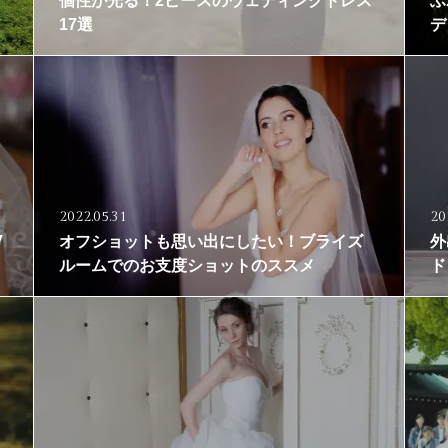
個性が光る！2ピースのウェディングドレス
ふ
17選
デ
2022.05.31
20
V
オフショットも思い出にしたい！ブライズ
外
ルームでのお支度ショットのススメ
ド