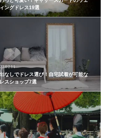
わっと可愛い！ギャザースカートのウェ
ィングドレス19選
22.02.11
出なしでドレス選び！自宅試着が可能な
レスショップ7選