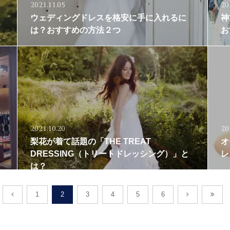
2021.11.05
20
ウェディングドレスを格安に手に入れるに
神
は？おすすめの方法２つ
お
2021.10.20
20
梨花が着て話題の「THE TREAT
オ
DRESSING（トリートドレッシング）」と
レ
は？
1
2
3
4
5
6