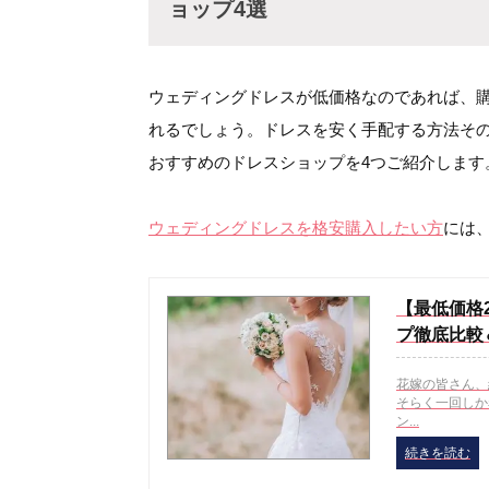
ョップ4選
ウェディングドレスが低価格なのであれば、
れるでしょう。ドレスを安く手配する方法そ
おすすめのドレスショップを4つご紹介します
ウェディングドレスを格安購入したい方
には
【最低価格
プ徹底比較＆
花嫁の皆さん、
そらく一回しか
ン...
続きを読む