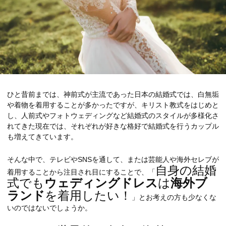
ひと昔前までは、神前式が主流であった日本の結婚式では、白無垢
や着物を着用することが多かったですが、キリスト教式をはじめと
し、人前式やフォトウェディングなど結婚式のスタイルが多様化さ
れてきた現在では、それぞれが好きな格好で結婚式を行うカップル
も増えてきています。
そんな中で、テレビやSNSを通して、または芸能人や海外セレブが
自身の結婚
着用することから注目され目にすることで、「
式でも
ウェディングドレス
は
海外ブ
ランド
を着用したい！
」とお考えの方も少なくな
いのではないでしょうか。