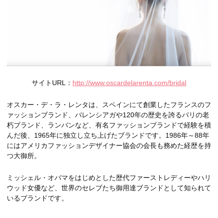
サイトURL：
http://www.oscardelarenta.com/bridal
オスカー・デ・ラ・レンタは、スペインにて創業したフランスのフ
ァッションブランド、バレンシアガや120年の歴史を誇るパリの老
朽ブランド、ランバンなど、有名ファッションブランドで経験を積
んだ後、1965年に独立し立ち上げたブランドです。1986年～88年
にはアメリカファッションデザイナー協会の会長も務めた経歴を持
つ大御所。
ミッシェル・オバマをはじめとした歴代ファーストレディーやハリ
ウッド女優など、世界のセレブたち御用達ブランドとして知られて
いるブランドです。