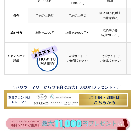
で10000円
特典
+10000円
税込10万円以上
条件
予約の上来店
予約の上来店
の指輪購入
成約時のみ
成約特典
上乗せ1000円
上乗せ10000円〜
結
特典20000円
キャンペーン
公式サイトで
公式サイトで
詳細
ご確認ください
ご確認ください