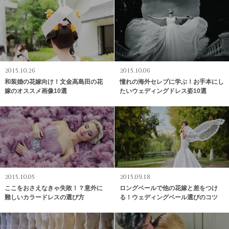
2015.10.26
2015.10.06
和装婚の花嫁向け！文金高島田の花
憧れの海外セレブに学ぶ！お手本にし
嫁のオススメ画像10選
たいウェディングドレス姿10選
2015.10.05
2015.09.18
ここをおさえなきゃ失敗！？意外に
ロングベールで他の花嫁と差をつけ
難しいカラードレスの選び方
る！ウェディングベール選びのコツ