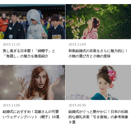
2015.11.15
2015.11.09
美し過ぎる日本髪！「綿帽子」と
和装結婚式の衣装をさらに魅力的に！
「角隠し」の魅力を徹底紹介
小物の選び方と小物の意味
2015.11.06
2015.10.30
結婚式におすすめ！花嫁さんの可愛
結婚式がぐっと艶やかに！日本の伝統
いウェディングハット（帽子）10選
的な婚礼衣装「引き振袖」の参考画像
９選