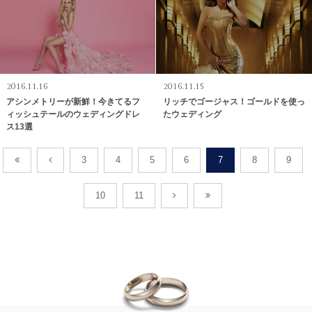
2016.11.16
2016.11.15
アシンメトリーが新鮮！今きてるフ
リッチでゴージャス！ゴールドを使っ
ィッシュテールのウェディングドレ
たウェディング
ス13選
3
4
5
6
7
8
9
10
11