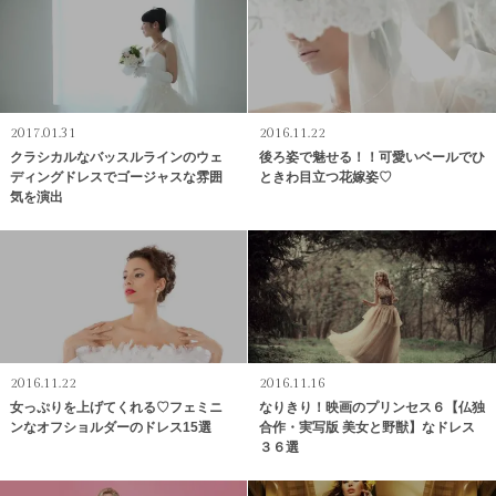
2017.01.31
2016.11.22
クラシカルなバッスルラインのウェ
後ろ姿で魅せる！！可愛いベールでひ
ディングドレスでゴージャスな雰囲
ときわ目立つ花嫁姿♡
気を演出
2016.11.22
2016.11.16
女っぷりを上げてくれる♡フェミニ
なりきり！映画のプリンセス６【仏独
ンなオフショルダーのドレス15選
合作・実写版 美女と野獣】なドレス
３６選