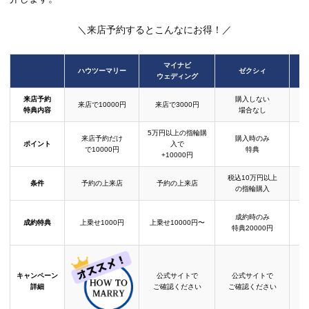
＼来店予約するとこんなにお得！／
マイナビ
ハウツーマリー
ゼクシィ
ウェディング
来店予約
購入しない
来店で10000円
来店で3000円
特典内容
場合なし
5万円以上の指輪購
来店予約だけ
購入時のみ
ポイント
入で
で10000円
特典
+10000円
税込10万円以上
条件
予約の上来店
予約の上来店
の指輪購入
成約時のみ
成約特典
上乗せ1000円
上乗せ10000円〜
結
特典20000円
キャンペーン
公式サイトで
公式サイトで
詳細
ご確認ください
ご確認ください