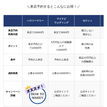
＼来店予約するとこんなにお得！／
マイナビ
ハウツーマリー
ゼクシィ
ウェディング
来店予約
購入しない
来店で10000円
来店で3000円
特典内容
場合なし
5万円以上の指輪購
来店予約だけ
購入時のみ
ポイント
入で
で10000円
特典
+10000円
税込10万円以上
条件
予約の上来店
予約の上来店
の指輪購入
成約時のみ
成約特典
上乗せ1000円
上乗せ10000円〜
結
特典20000円
キャンペーン
公式サイトで
公式サイトで
詳細
ご確認ください
ご確認ください