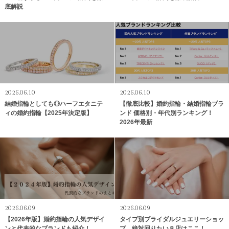
底解説
2026.06.10
2026.06.10
結婚指輪としても◎ハーフエタニテ
【徹底比較】婚約指輪・結婚指輪ブラ
ィの婚約指輪【2025年決定版】
ンド 価格別・年代別ランキング！
2026年最新
2026.06.09
2026.06.09
【2026年版】婚約指輪の人気デザイ
タイプ別ブライダルジュエリーショッ
ンと代表的なブランドも紹介！
プ 絶対回りたい８店はここ！