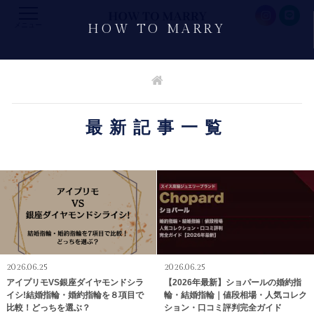
メニュー
HOW TO MARRY
最新記事一覧
2026.06.25
2026.06.25
アイプリモVS銀座ダイヤモンドシラ
【2026年最新】ショパールの婚約指
イシ!結婚指輪・婚約指輪を８項目で
輪・結婚指輪｜値段相場・人気コレク
比較！どっちを選ぶ？
ション・口コミ評判完全ガイド