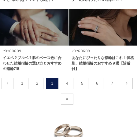
2026.06.09
2026.06.09
イエベ？ブルベ？肌のベース色に合
あなたにぴったりな指輪はこれ！骨格
わせた結婚指輪の選び方とおすすめ
別、結婚指輪のおすすめ９選【診断
の指輪7選
付】
1
2
3
4
5
6
7