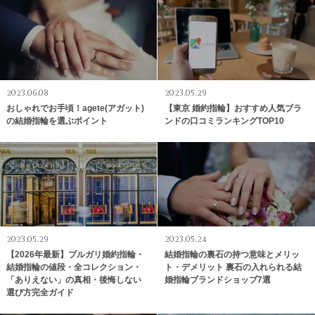
2023.06.08
2023.05.29
おしゃれでお手頃！agete(アガット)
【東京 婚約指輪】おすすめ人気ブラ
の結婚指輪を選ぶポイント
ンドの口コミランキングTOP10
2023.05.29
2023.05.24
【2026年最新】ブルガリ婚約指輪・
結婚指輪の裏石の持つ意味とメリッ
結婚指輪の値段・全コレクション・
ト・デメリット 裏石の入れられる結
「ありえない」の真相・後悔しない
婚指輪ブランドショップ7選
選び方完全ガイド