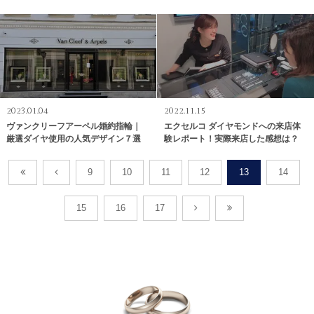
2023.01.04
2022.11.15
ヴァンクリーフアーペル婚約指輪｜
エクセルコ ダイヤモンドへの来店体
厳選ダイヤ使用の人気デザイン７選
験レポート！実際来店した感想は？
9
10
11
12
13
14
15
16
17