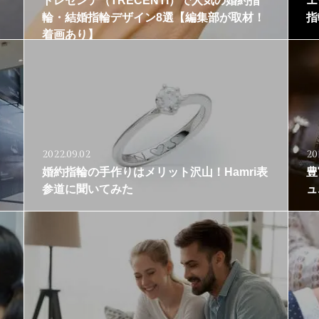
トレセンテ（TRECENTI）で人気の婚約指
エ
輪・結婚指輪デザイン8選【編集部が取材！
指
着画あり】
2022.09.02
20
婚約指輪の手作りはメリット沢山！Hamri表
豊
参道に聞いてみた
ュ