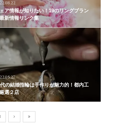
22.08.22
ェア情報が知りたい！19のリングブラン
最新情報リンク集
22.05.27
0代の結婚指輪は手作りが魅力的！都内工
厳選２店
8