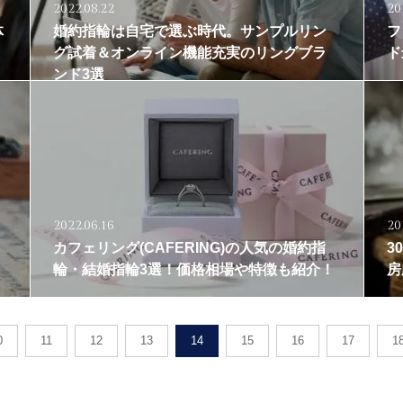
2022.08.22
20
体
婚約指輪は自宅で選ぶ時代。サンプルリン
フ
グ試着＆オンライン機能充実のリングブラ
ド
ンド3選
2022.06.16
20
オ
カフェリング(CAFERING)の人気の婚約指
3
輪・結婚指輪3選！価格相場や特徴も紹介！
房
0
11
12
13
14
15
16
17
1