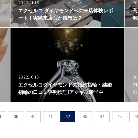
2022.11.15
20
エクセルコ ダイヤモンドへの来店体験レポ
高
ート！実際来店した感想は？
解
2022.10.13
20
エクセルコダイヤモンドの婚約指輪・結婚
P
！
指輪の口コミ評判検証!アマギフ贈呈中
の
8
39
40
41
42
43
44
45
4