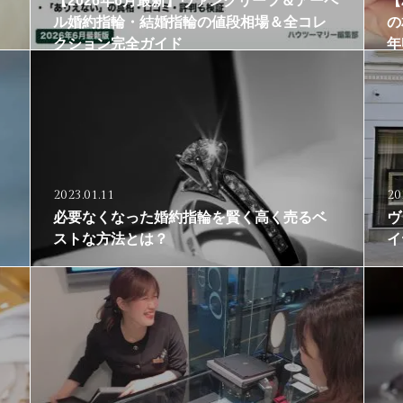
【2026年6月最新】ヴァンクリーフ＆アーペ
【
ル婚約指輪・結婚指輪の値段相場＆全コレ
の
クション完全ガイド
年
2023.01.11
20
必要なくなった婚約指輪を賢く高く売るベ
ヴ
ストな方法とは？
イ