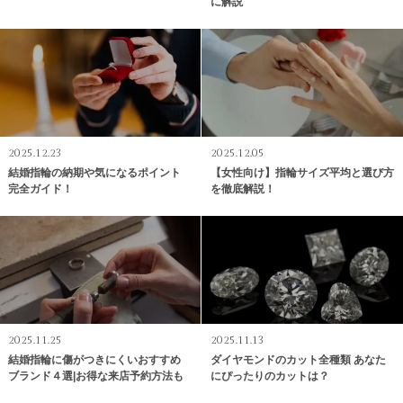
に解説
2025.12.23
2025.12.05
結婚指輪の納期や気になるポイント
【女性向け】指輪サイズ平均と選び方
完全ガイド！
を徹底解説！
2025.11.25
2025.11.13
結婚指輪に傷がつきにくいおすすめ
ダイヤモンドのカット全種類 あなた
ブランド４選|お得な来店予約方法も
にぴったりのカットは？