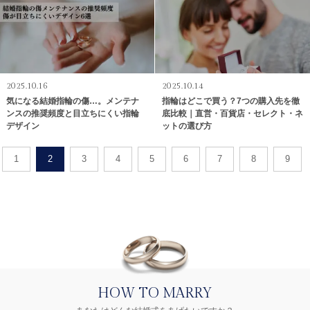
2025.10.16
2025.10.14
気になる結婚指輪の傷…。メンテナ
指輪はどこで買う？7つの購入先を徹
ンスの推奨頻度と目立ちにくい指輪
底比較｜直営・百貨店・セレクト・ネ
デザイン
ットの選び方
1
2
3
4
5
6
7
8
9
HOW TO MARRY