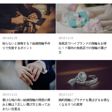
2024.02.29
2023.12.21
知らないと後悔する？結婚指輪手作
免税店でハイブランドの指輪をお得
りで失敗するポイント
に！？国内の免税店での指輪の選び
方
2023.12.21
2023.12.17
着け心地の良い結婚指輪の理想の厚
婚約指輪にプラチナを選ばざるを得な
みと幅は？正しい選び方と知ってお
くなる５つの真実
きたい注意点