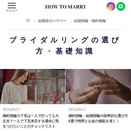
メニュー
>
>
結婚前のハウツー
結婚指輪・婚約指輪
ブライダルリングの選び
方・基礎知識
2024.06.17
2024.06.17
婚約指輪の下見は一人で行っても大
婚約指輪・結婚指輪の効率的な選び方
丈夫？一人で下見来店する場合に気
8選で時間とお金の無駄を省く！
をつけたいことのチェックリスト