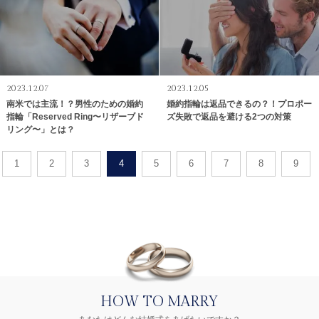
2023.12.07
2023.12.05
南米では主流！？男性のための婚約
婚約指輪は返品できるの？！プロポー
指輪「Reserved Ring〜リザーブド
ズ失敗で返品を避ける2つの対策
リング〜」とは？
1
2
3
4
5
6
7
8
9
HOW TO MARRY