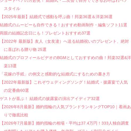
ショートヘアの方必見！ 結婚式・二次会で自分でできるお呼ばれヘア
スタイル
【2025年最新】結婚式で感動を呼ぶ曲！邦楽36選＆洋楽36選
結婚式のムービーも自作できる！おすすめ動画制作・編集ソフト11選
両親の結婚記念日にも！プレゼントおすすめ37選
【2022年 最新版】友人（女友達）へ送る結婚祝いのプレゼント、絶対
に喜ばれる贈り物 25選
結婚式のプロフィールビデオのBGMとしておすすめの曲！邦楽32選&洋
楽13選
「花嫁の手紙」の例文と感動的な結婚式にするための書き方
【2022年最新版】これぞウェディングソング！結婚式・披露宴で人気
の定番曲60選
ゲストが喜ぶ！ 結婚式の披露宴の演出アイディア32選
【2026年8月最新】婚約指輪の人気ブランドランキングTOP10｜着画あ
りで徹底比較
【2026年7月最新】婚約指輪の相場・平均は37.4万円！333人独自調査