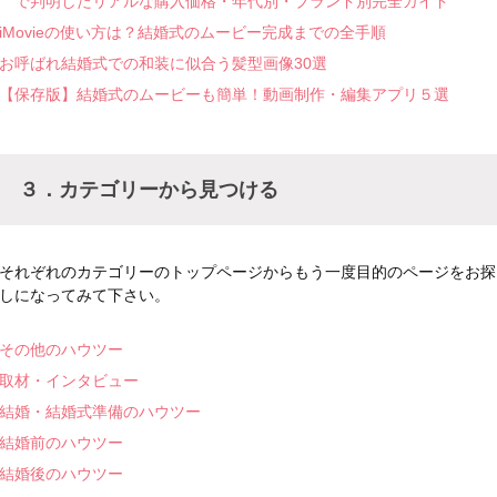
で判明したリアルな購入価格・年代別・ブランド別完全ガイド
iMovieの使い方は？結婚式のムービー完成までの全手順
お呼ばれ結婚式での和装に似合う髪型画像30選
【保存版】結婚式のムービーも簡単！動画制作・編集アプリ５選
３．カテゴリーから見つける
それぞれのカテゴリーのトップページからもう一度目的のページをお探
しになってみて下さい。
その他のハウツー
取材・インタビュー
結婚・結婚式準備のハウツー
結婚前のハウツー
結婚後のハウツー