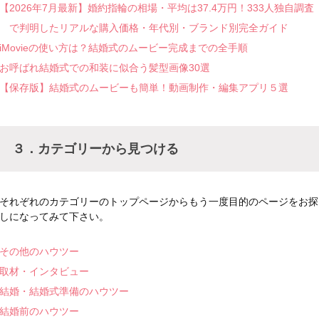
【2026年7月最新】婚約指輪の相場・平均は37.4万円！333人独自調査
で判明したリアルな購入価格・年代別・ブランド別完全ガイド
iMovieの使い方は？結婚式のムービー完成までの全手順
お呼ばれ結婚式での和装に似合う髪型画像30選
【保存版】結婚式のムービーも簡単！動画制作・編集アプリ５選
３．カテゴリーから見つける
それぞれのカテゴリーのトップページからもう一度目的のページをお探
しになってみて下さい。
その他のハウツー
取材・インタビュー
結婚・結婚式準備のハウツー
結婚前のハウツー