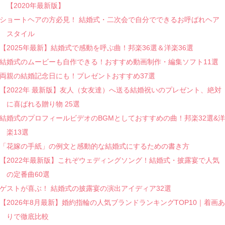
【2020年最新版】
ショートヘアの方必見！ 結婚式・二次会で自分でできるお呼ばれヘア
スタイル
【2025年最新】結婚式で感動を呼ぶ曲！邦楽36選＆洋楽36選
結婚式のムービーも自作できる！おすすめ動画制作・編集ソフト11選
両親の結婚記念日にも！プレゼントおすすめ37選
【2022年 最新版】友人（女友達）へ送る結婚祝いのプレゼント、絶対
に喜ばれる贈り物 25選
結婚式のプロフィールビデオのBGMとしておすすめの曲！邦楽32選&洋
楽13選
「花嫁の手紙」の例文と感動的な結婚式にするための書き方
【2022年最新版】これぞウェディングソング！結婚式・披露宴で人気
の定番曲60選
ゲストが喜ぶ！ 結婚式の披露宴の演出アイディア32選
【2026年8月最新】婚約指輪の人気ブランドランキングTOP10｜着画あ
りで徹底比較