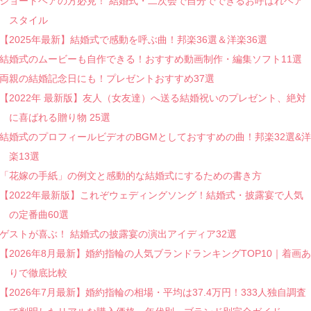
ショートヘアの方必見！ 結婚式・二次会で自分でできるお呼ばれヘア
スタイル
【2025年最新】結婚式で感動を呼ぶ曲！邦楽36選＆洋楽36選
結婚式のムービーも自作できる！おすすめ動画制作・編集ソフト11選
両親の結婚記念日にも！プレゼントおすすめ37選
【2022年 最新版】友人（女友達）へ送る結婚祝いのプレゼント、絶対
に喜ばれる贈り物 25選
結婚式のプロフィールビデオのBGMとしておすすめの曲！邦楽32選&洋
楽13選
「花嫁の手紙」の例文と感動的な結婚式にするための書き方
【2022年最新版】これぞウェディングソング！結婚式・披露宴で人気
の定番曲60選
ゲストが喜ぶ！ 結婚式の披露宴の演出アイディア32選
【2026年8月最新】婚約指輪の人気ブランドランキングTOP10｜着画あ
りで徹底比較
【2026年7月最新】婚約指輪の相場・平均は37.4万円！333人独自調査