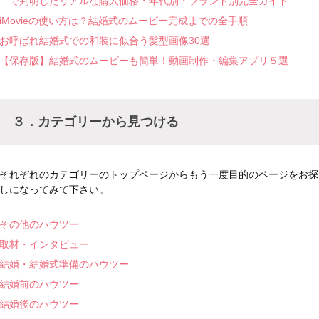
で判明したリアルな購入価格・年代別・ブランド別完全ガイド
iMovieの使い方は？結婚式のムービー完成までの全手順
お呼ばれ結婚式での和装に似合う髪型画像30選
【保存版】結婚式のムービーも簡単！動画制作・編集アプリ５選
３．カテゴリーから見つける
それぞれのカテゴリーのトップページからもう一度目的のページをお探
しになってみて下さい。
その他のハウツー
取材・インタビュー
結婚・結婚式準備のハウツー
結婚前のハウツー
結婚後のハウツー