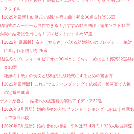
ショートヘアの方必見！ 結婚式・二次会で自分でできるお呼ばれヘア
スタイル
【2025年最新】結婚式で感動を呼ぶ曲！邦楽36選＆洋楽36選
結婚式のムービーも自作できる！おすすめ動画制作・編集ソフト11選
両親の結婚記念日にも！プレゼントおすすめ37選
【2022年 最新版】友人（女友達）へ送る結婚祝いのプレゼント、絶対
に喜ばれる贈り物 25選
結婚式のプロフィールビデオのBGMとしておすすめの曲！邦楽32選&洋
楽13選
「花嫁の手紙」の例文と感動的な結婚式にするための書き方
【2022年最新版】これぞウェディングソング！結婚式・披露宴で人気
の定番曲60選
ゲストが喜ぶ！ 結婚式の披露宴の演出アイディア32選
【2026年8月最新】婚約指輪の人気ブランドランキングTOP10｜着画あ
りで徹底比較
【2026年7月最新】婚約指輪の相場・平均は37.4万円！333人独自調査