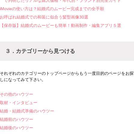
で判明したリアルな購入価格・年代別・ブランド別完全ガイド
iMovieの使い方は？結婚式のムービー完成までの全手順
お呼ばれ結婚式での和装に似合う髪型画像30選
【保存版】結婚式のムービーも簡単！動画制作・編集アプリ５選
３．カテゴリーから見つける
それぞれのカテゴリーのトップページからもう一度目的のページをお探
しになってみて下さい。
その他のハウツー
取材・インタビュー
結婚・結婚式準備のハウツー
結婚前のハウツー
結婚後のハウツー