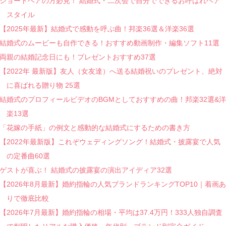
ショートヘアの方必見！ 結婚式・二次会で自分でできるお呼ばれヘア
スタイル
【2025年最新】結婚式で感動を呼ぶ曲！邦楽36選＆洋楽36選
結婚式のムービーも自作できる！おすすめ動画制作・編集ソフト11選
両親の結婚記念日にも！プレゼントおすすめ37選
【2022年 最新版】友人（女友達）へ送る結婚祝いのプレゼント、絶対
に喜ばれる贈り物 25選
結婚式のプロフィールビデオのBGMとしておすすめの曲！邦楽32選&洋
楽13選
「花嫁の手紙」の例文と感動的な結婚式にするための書き方
【2022年最新版】これぞウェディングソング！結婚式・披露宴で人気
の定番曲60選
ゲストが喜ぶ！ 結婚式の披露宴の演出アイディア32選
【2026年8月最新】婚約指輪の人気ブランドランキングTOP10｜着画あ
りで徹底比較
【2026年7月最新】婚約指輪の相場・平均は37.4万円！333人独自調査