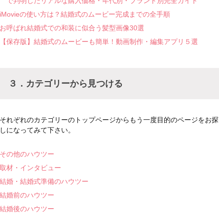
で判明したリアルな購入価格・年代別・ブランド別完全ガイド
iMovieの使い方は？結婚式のムービー完成までの全手順
お呼ばれ結婚式での和装に似合う髪型画像30選
【保存版】結婚式のムービーも簡単！動画制作・編集アプリ５選
３．カテゴリーから見つける
それぞれのカテゴリーのトップページからもう一度目的のページをお探
しになってみて下さい。
その他のハウツー
取材・インタビュー
結婚・結婚式準備のハウツー
結婚前のハウツー
結婚後のハウツー