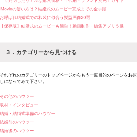
で判明したリアルな購入価格・年代別・ブランド別完全ガイド
iMovieの使い方は？結婚式のムービー完成までの全手順
お呼ばれ結婚式での和装に似合う髪型画像30選
【保存版】結婚式のムービーも簡単！動画制作・編集アプリ５選
３．カテゴリーから見つける
それぞれのカテゴリーのトップページからもう一度目的のページをお探
しになってみて下さい。
その他のハウツー
取材・インタビュー
結婚・結婚式準備のハウツー
結婚前のハウツー
結婚後のハウツー