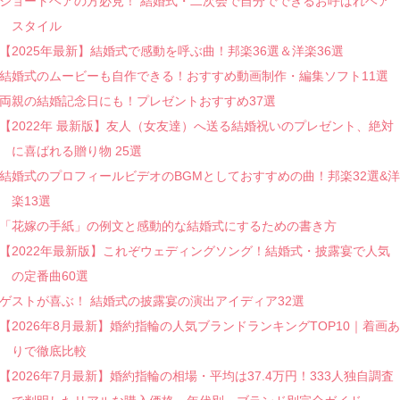
ショートヘアの方必見！ 結婚式・二次会で自分でできるお呼ばれヘア
スタイル
【2025年最新】結婚式で感動を呼ぶ曲！邦楽36選＆洋楽36選
結婚式のムービーも自作できる！おすすめ動画制作・編集ソフト11選
両親の結婚記念日にも！プレゼントおすすめ37選
【2022年 最新版】友人（女友達）へ送る結婚祝いのプレゼント、絶対
に喜ばれる贈り物 25選
結婚式のプロフィールビデオのBGMとしておすすめの曲！邦楽32選&洋
楽13選
「花嫁の手紙」の例文と感動的な結婚式にするための書き方
【2022年最新版】これぞウェディングソング！結婚式・披露宴で人気
の定番曲60選
ゲストが喜ぶ！ 結婚式の披露宴の演出アイディア32選
【2026年8月最新】婚約指輪の人気ブランドランキングTOP10｜着画あ
りで徹底比較
【2026年7月最新】婚約指輪の相場・平均は37.4万円！333人独自調査