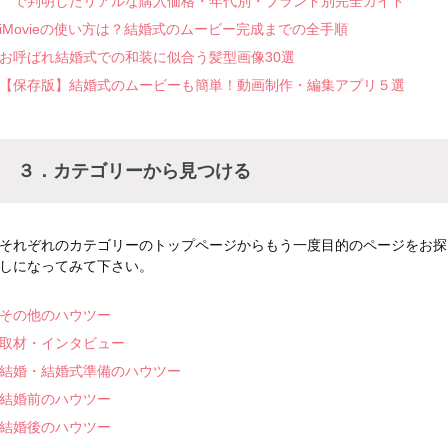
で判明したリアルな購入価格・年代別・ブランド別完全ガイド
iMovieの使い方は？結婚式のムービー完成までの全手順
お呼ばれ結婚式での和装に似合う髪型画像30選
【保存版】結婚式のムービーも簡単！動画制作・編集アプリ５選
３．カテゴリーから見つける
それぞれのカテゴリーのトップページからもう一度目的のページをお探
しになってみて下さい。
その他のハウツー
取材・インタビュー
結婚・結婚式準備のハウツー
結婚前のハウツー
結婚後のハウツー