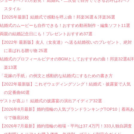
ショートヘアの方必見！ 結婚式・二次会で自分でできるお呼ばれヘア
スタイル
【2025年最新】結婚式で感動を呼ぶ曲！邦楽36選＆洋楽36選
結婚式のムービーも自作できる！おすすめ動画制作・編集ソフト11選
両親の結婚記念日にも！プレゼントおすすめ37選
【2022年 最新版】友人（女友達）へ送る結婚祝いのプレゼント、絶対
に喜ばれる贈り物 25選
結婚式のプロフィールビデオのBGMとしておすすめの曲！邦楽32選&洋
楽13選
「花嫁の手紙」の例文と感動的な結婚式にするための書き方
【2022年最新版】これぞウェディングソング！結婚式・披露宴で人気
の定番曲60選
ゲストが喜ぶ！ 結婚式の披露宴の演出アイディア32選
【2026年8月最新】婚約指輪の人気ブランドランキングTOP10｜着画あ
りで徹底比較
【2026年7月最新】婚約指輪の相場・平均は37.4万円！333人独自調査