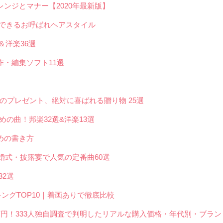
ンジとマナー【2020年最新版】
でできるお呼ばれヘアスタイル
＆洋楽36選
・編集ソフト11選
いのプレゼント、絶対に喜ばれる贈り物 25選
の曲！邦楽32選&洋楽13選
めの書き方
婚式・披露宴で人気の定番曲60選
2選
キングTOP10｜着画ありで徹底比較
.4万円！333人独自調査で判明したリアルな購入価格・年代別・ブラ