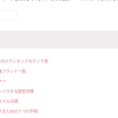
ド格付けランキング＆ティア表
輪ブランド一覧
ナー
ジできる髪型30選
イル15選
するための７つの手順