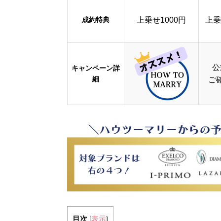
成約特典
上乗せ1000円
上乗
公
キャンペーン詳
細
ご
目次
表示
[
]