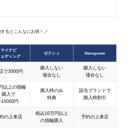
約するとこんなにお得！／
マイナビ
ゼクシィ
Hanayume
ウェディング
購入しない
購入しない
店で3000円
場合なし
場合なし
円以上の指輪
購入時のみ
該当ブランドで
購入で
特典
購入時割引
+10000円
税込10万円以上
約の上来店
予約の上来店
の指輪購入