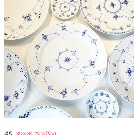
出典
http://pin.it/GhoTGws