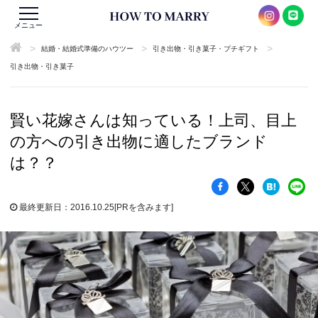
メニュー
>
>
>
結婚・結婚式準備のハウツー
引き出物・引き菓子・プチギフト
引き出物・引き菓子
賢い花嫁さんは知っている！上司、目上
の方への引き出物に適したブランド
は？？
最終更新日：2016.10.25
[PRを含みます]