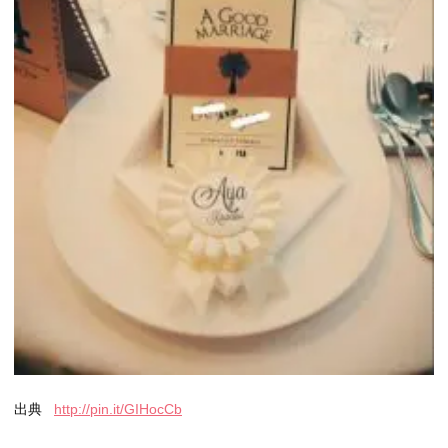
出典
http://pin.it/GIHocCb