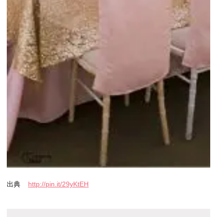
出典
http://pin.it/29yKtEH