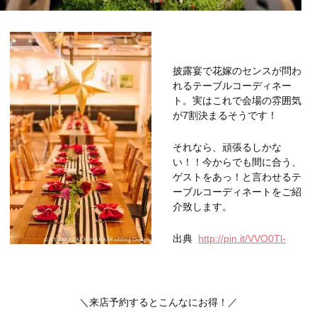
披露宴で花嫁のセンスが問わ
れるテーブルコーディネー
ト。実はこれで会場の雰囲気
が7割決まるそうです！
それなら、頑張るしかな
い！！今からでも間に合う、
ゲストをあっ！と言わせるテ
ーブルコーディネートをご紹
介致します。
出典
http://pin.it/VVO0Tl-
＼来店予約するとこんなにお得！／