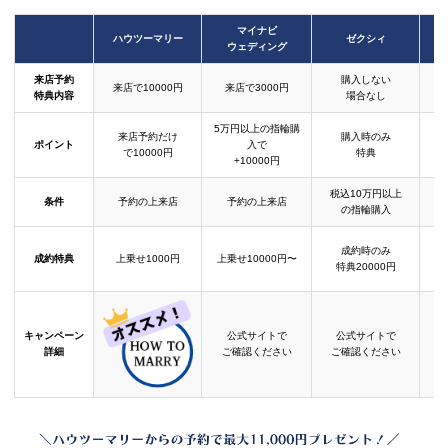
マイナビ
ハウツーマリー
ゼクシィ
ウェディング
来店予約
購入しない
来店で10000円
来店で3000円
特典内容
場合なし
5万円以上の指輪購
来店予約だけ
購入時のみ
ポイント
入で
で10000円
特典
+10000円
税込10万円以上
条件
予約の上来店
予約の上来店
の指輪購入
成約時のみ
成約特典
上乗せ1000円
上乗せ10000円〜
結
特典20000円
キャンペーン
公式サイトで
公式サイトで
詳細
ご確認ください
ご確認ください