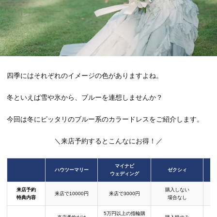
四季にはそれぞれのイメージの色がありますよね。
冬といえば雪や氷から、ブルーを連想しませんか？
今回は冬にピッタリのブルー系のカラードレスをご紹介します。
＼来店予約するとこんなにお得！／
マイナビ
ハウツーマリー
ゼクシィ
ウェディング
来店予約
購入しない
来店で10000円
来店で3000円
特典内容
場合なし
5万円以上の指輪購