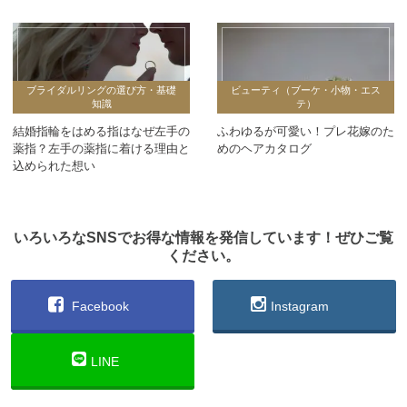
ブライダルリングの選び方・基礎
ビューティ（ブーケ・小物・エス
知識
テ）
結婚指輪をはめる指はなぜ左手の
ふわゆるが可愛い！プレ花嫁のた
薬指？左手の薬指に着ける理由と
めのヘアカタログ
込められた想い
いろいろなSNSでお得な情報を発信しています！ぜひご覧
ください。
Facebook
Instagram
LINE