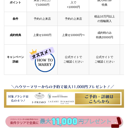
来店予約だけ
購入時のみ
ポイント
入で
で10000円
特典
+10000円
税込10万円以上
条件
予約の上来店
予約の上来店
の指輪購入
成約時のみ
成約特典
上乗せ1000円
上乗せ10000円〜
結
特典20000円
キャンペーン
公式サイトで
公式サイトで
詳細
ご確認ください
ご確認ください