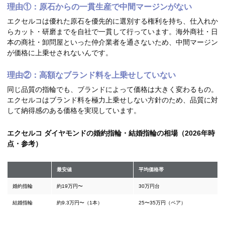
理由①：原石からの一貫生産で中間マージンがない
エクセルコは優れた原石を優先的に選別する権利を持ち、仕入れか
らカット・研磨までを自社で一貫して行っています。海外商社・日
本の商社・卸問屋といった仲介業者を通さないため、中間マージン
が価格に上乗せされないんです。
理由②：高額なブランド料を上乗せしていない
同じ品質の指輪でも、ブランドによって価格は大きく変わるもの。
エクセルコはブランド料を極力上乗せしない方針のため、品質に対
して納得感のある価格を実現しています。
エクセルコ ダイヤモンドの婚約指輪・結婚指輪の相場（2026年時
点・参考）
最安値
平均価格帯
婚約指輪
約19万円〜
30万円台
結婚指輪
約9.3万円〜（1本）
25〜35万円（ペア）