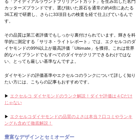
る「アイディアルラウンドブリリアントカット」を生み出した名門
カッターズブランドです。選び抜いた原石を通常の約4倍にあたる
36工程で研磨し、さらに33項目もの検査を経て仕上げているんで
す。
その品質は第三者評価でもしっかり裏付けられています。輝きを科
学的に測定する「サリネ・ライトレポート」では、エクセルコのダ
イヤモンドの99%以上が最高評価「Ultimate」を獲得。これは世界
的なハイブランドでもすべてのダイヤがクリアできるわけではな
い、とっても厳しい基準なんですよ。
ダイヤモンドの評価基準やエクセルコのランクについて詳しく知り
たい方には、こちらの記事もおすすめです。
▶
エクセルコ ダイヤモンドのランク解説！ダイヤ評価は４Cだけ
じゃない
▶
エクセルコダイヤモンドの品質のよさは本当？口コミやランキ
ングも含めて徹底解説！
豊富なデザインとセミオーダー