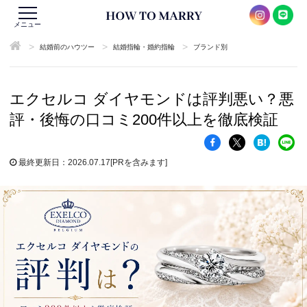
メニュー
>
>
>
結婚前のハウツー
結婚指輪・婚約指輪
ブランド別
エクセルコ ダイヤモンドは評判悪い？悪
評・後悔の口コミ200件以上を徹底検証
最終更新日：2026.07.17
[PRを含みます]