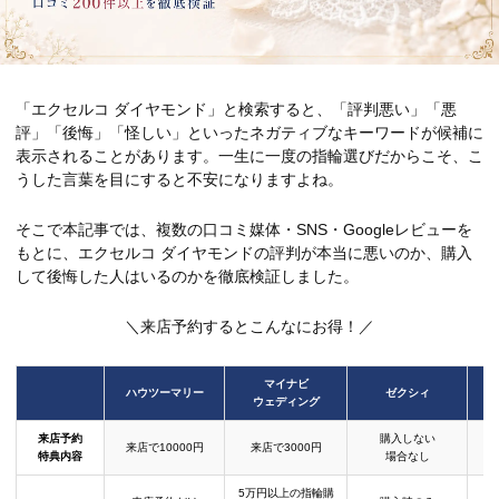
「エクセルコ ダイヤモンド」と検索すると、「評判悪い」「悪
評」「後悔」「怪しい」といったネガティブなキーワードが候補に
表示されることがあります。一生に一度の指輪選びだからこそ、こ
うした言葉を目にすると不安になりますよね。
そこで本記事では、複数の口コミ媒体・SNS・Googleレビューを
もとに、エクセルコ ダイヤモンドの評判が本当に悪いのか、購入
して後悔した人はいるのかを徹底検証しました。
＼来店予約するとこんなにお得！／
マイナビ
ハウツーマリー
ゼクシィ
ウェディング
来店予約
購入しない
来店で10000円
来店で3000円
特典内容
場合なし
5万円以上の指輪購