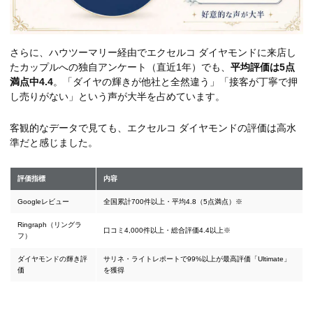
さらに、ハウツーマリー経由でエクセルコ ダイヤモンドに来店し
たカップルへの独自アンケート（直近1年）でも、
平均評価は5点
満点中4.4
。「ダイヤの輝きが他社と全然違う」「接客が丁寧で押
し売りがない」という声が大半を占めています。
客観的なデータで見ても、エクセルコ ダイヤモンドの評価は高水
準だと感じました。
評価指標
内容
Googleレビュー
全国累計700件以上・平均4.8（5点満点）※
Ringraph（リングラ
口コミ4,000件以上・総合評価4.4以上※
フ）
ダイヤモンドの輝き評
サリネ・ライトレポートで99%以上が最高評価「Ultimate」
価
を獲得