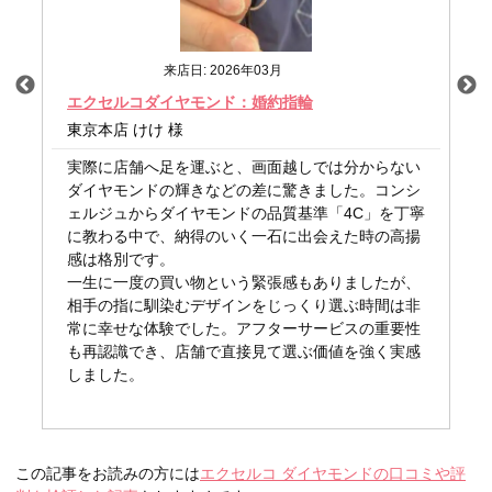
来店日: 2026年03月
エクセルコダイヤモンド：婚約指輪
エ
東京本店 けけ 様
東
と
実際に店舗へ足を運ぶと、画面越しでは分からない
初
希
ダイヤモンドの輝きなどの差に驚きました。コンシ
こ
リ
ェルジュからダイヤモンドの品質基準「4C」を丁寧
い
。
に教わる中で、納得のいく一石に出会えた時の高揚
た
際
感は格別です。
さ
保
一生に一度の買い物という緊張感もありましたが、
の
相手の指に馴染むデザインをじっくり選ぶ時間は非
常に幸せな体験でした。アフターサービスの重要性
も再認識でき、店舗で直接見て選ぶ価値を強く実感
しました。
この記事をお読みの方には
エクセルコ ダイヤモンドの口コミや評