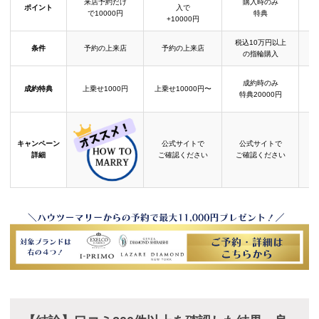
来店予約だけ
購入時のみ
ポイント
入で
で10000円
特典
+10000円
税込10万円以上
条件
予約の上来店
予約の上来店
の指輪購入
成約時のみ
成約特典
上乗せ1000円
上乗せ10000円〜
結
特典20000円
キャンペーン
公式サイトで
公式サイトで
詳細
ご確認ください
ご確認ください