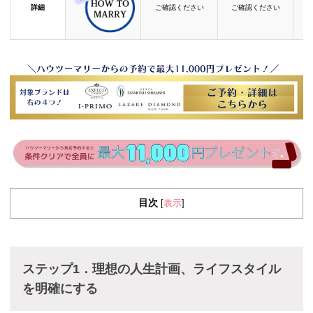
詳細
ご確認ください
ご確認ください
目次
表示
[
]
ステップ
1．
理想の
人生計画、
ライフスタイル
を明確にする