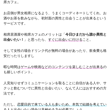
席カフェ。
お店側が男女相席になるよう、うまくコーディネートしてくれ、お
酒やお茶を飲みながら、初対面の異性と出会うことが出来るという
サービスです。
相席居酒屋や相席カフェのメリットは「
今日ひまだから誰か異性と
出会いたい！
」と思ったら、
すぐに出会いに行ける
こと。
そして女性の場合ドリンク代が無料の場合があったり、飲食費も格
安だったりしますし
暇な時間は
ゲームや映画などのコンテンツを楽しむことが出来る
の
も嬉しいポイント。
人見知りせずコミュニケーションを取ることに自信がある人や、サ
クッと飲むついでに異性と出会いたい、なんて人にはおすすめの方
法です。
ただし、
恋愛目的で来ている人も多いため、本気で結婚を考えてい
る人と出会いたい場合は見極める力が必要でしょう
。