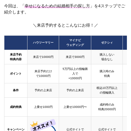
今回は、「
幸せになるための結婚相手の探し方
」を4ステップでご
紹介します。
＼来店予約するとこんなにお得！／
マイナビ
ハウツーマリー
ゼクシィ
ウェディング
来店予約
購入しない
来店で10000円
来店で3000円
特典内容
場合なし
5万円以上の指輪購
来店予約だけ
購入時のみ
ポイント
入で
で10000円
特典
+10000円
税込10万円以上
条件
予約の上来店
予約の上来店
の指輪購入
成約時のみ
成約特典
上乗せ1000円
上乗せ10000円〜
結
特典20000円
キャンペーン
公式サイトで
公式サイトで