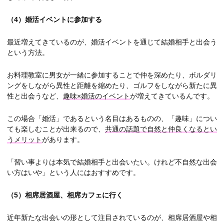
（4）
婚活イベントに参加する
最近増えてきているのが、婚活イベントを通じて結婚相手と出会う
という方法。
お料理教室に男女が一緒に参加することで仲を深めたり、ボルダリ
ングをしながら異性と距離を縮めたり、ゴルフをしながら新たに異
性と出会うなど、
趣味×婚活のイベント
が増えてきているんです。
この場合「婚活」であるという名目はあるものの、「趣味」につい
ても楽しむことが出来るので、
共通の話題で自然と仲良くなるとい
うメリット
があります。
「
習い事よりは本気で結婚相手と出会いたい。けれど不自然な出会
い方はいや
」という人にはおすすめです。
（5）相席居酒屋、相席カフェに行く
近年新たな出会いの形として注目されているのが、相席居酒屋や相