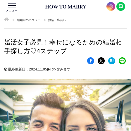
メニュー
>
>
結婚前のハウツー
婚活・出会い
婚活女子必見！幸せになるための結婚相
手探し方♡4ステップ
最終更新日：2024.11.05
[PRを含みます]