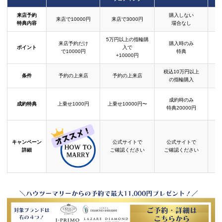
来店予約
購入しない
来店で10000円
来店で3000円
特典内容
場合なし
5万円以上の指輪購
来店予約だけ
購入時のみ
ポイント
入で
で10000円
特典
+10000円
税込10万円以上
条件
予約の上来店
予約の上来店
の指輪購入
成約時のみ
成約特典
上乗せ1000円
上乗せ10000円〜
結
特典20000円
キャンペーン
公式サイトで
公式サイトで
詳細
ご確認ください
ご確認ください