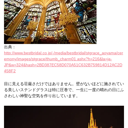
出典：
http://www.bestbridal.co.jp/-/media/bestbridal/stgrace_aoyama/cer
emony/images/stgrace/thumb_charm01.ashx?h=216&la=ja-
JP&w=324&hash=2BD387EC58D070A51C632B759814D12AC2D
458F2
目に見える荘厳さだけではありません。壁がないほどに施されてい
る美しいステンドグラスは特に圧巻で、一生に一度の晴れの日にふ
さわしい神聖な空気を作り出しています。