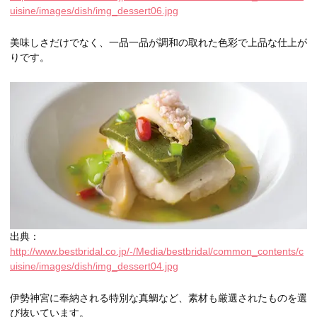
uisine/images/dish/img_dessert06.jpg
美味しさだけでなく、一品一品が調和の取れた色彩で上品な仕上が
りです。
出典：
http://www.bestbridal.co.jp/-/Media/bestbridal/common_contents/c
uisine/images/dish/img_dessert04.jpg
伊勢神宮に奉納される特別な真鯛など、素材も厳選されたものを選
び抜いています。