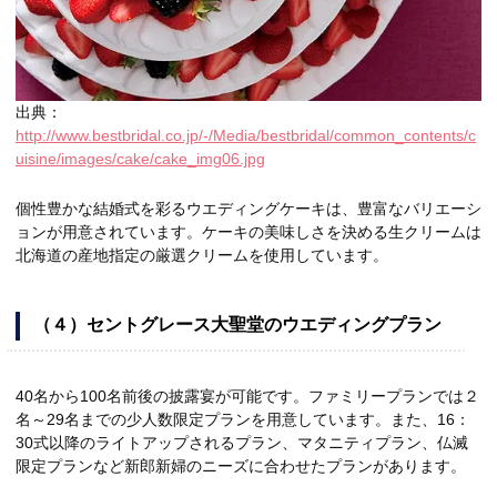
出典：
http://www.bestbridal.co.jp/-/Media/bestbridal/common_contents/c
uisine/images/cake/cake_img06.jpg
個性豊かな結婚式を彩るウエディングケーキは、豊富なバリエーシ
ョンが用意されています。ケーキの美味しさを決める生クリームは
北海道の産地指定の厳選クリームを使用しています。
（４）セントグレース大聖堂のウエディングプラン
40名から100名前後の披露宴が可能です。ファミリープランでは２
名～29名までの少人数限定プランを用意しています。また、16：
30式以降のライトアップされるプラン、マタニティプラン、仏滅
限定プランなど新郎新婦のニーズに合わせたプランがあります。