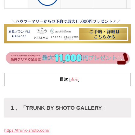
目次
表示
[
]
１、「TRUNK BY SHOTO GALLERY」
https://trunk-shoto.com/