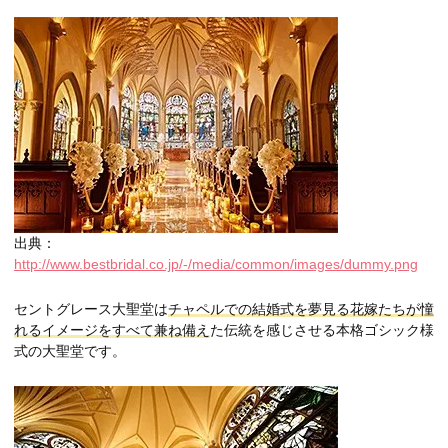
出典：
http://www.bestbridal.co.jp/-/media/common/images/dummy.png
セントグレース大聖堂は
チャペルでの結婚式を夢見る花嫁たちが憧
れるイメージをすべて兼ね備え
た伝統を感じさせる本格ゴシック様
式の大聖堂です。