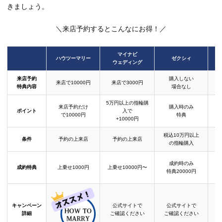
きましょう。
＼来店予約するとこんなにお得！／
マイナビ
ハウツーマリー
ゼクシィ
ウェディング
来店予約
購入しない
来店で10000円
来店で3000円
特典内容
場合なし
5万円以上の指輪購
来店予約だけ
購入時のみ
ポイント
入で
で10000円
特典
+10000円
税込10万円以上
条件
予約の上来店
予約の上来店
の指輪購入
成約時のみ
成約特典
上乗せ1000円
上乗せ10000円〜
結
特典20000円
キャンペーン
公式サイトで
公式サイトで
詳細
ご確認ください
ご確認ください