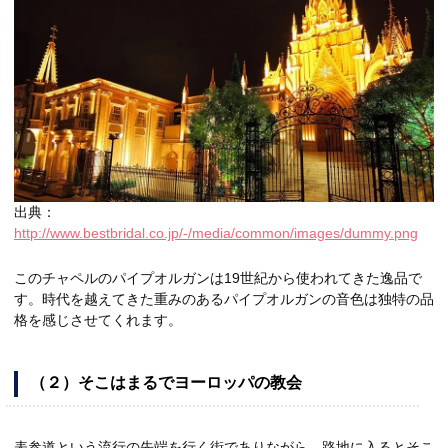
出典：
http://www.bestbridal.co.jp/-/media/common/images/dummy.png
このチャペルのパイプオルガンは19世紀から使われてきた逸品で
す。時代を越えてきた重みのあるパイプオルガンの音色は独特の品
格を感じさせてくれます。
（２）そこはまるでヨーロッパの教会
表参道という流行の先端を行く街でありながら、路地に入るとそこ