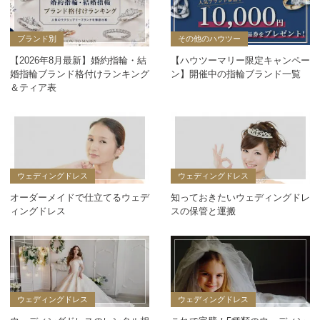
ブランド別
その他のハウツー
【2026年8月最新】婚約指輪・結
【ハウツーマリー限定キャンペー
婚指輪ブランド格付けランキング
ン】開催中の指輪ブランド一覧
＆ティア表
ウェディングドレス
ウェディングドレス
オーダーメイドで仕立てるウェデ
知っておきたいウェディングドレ
ィングドレス
スの保管と運搬
ウェディングドレス
ウェディングドレス