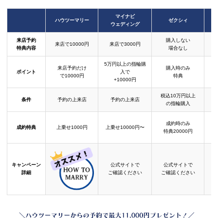
マイナビ
ハウツーマリー
ゼクシィ
ウェディング
来店予約
購入しない
来店で10000円
来店で3000円
特典内容
場合なし
5万円以上の指輪購
来店予約だけ
購入時のみ
ポイント
入で
で10000円
特典
+10000円
税込10万円以上
条件
予約の上来店
予約の上来店
の指輪購入
成約時のみ
成約特典
上乗せ1000円
上乗せ10000円〜
結
特典20000円
キャンペーン
公式サイトで
公式サイトで
詳細
ご確認ください
ご確認ください