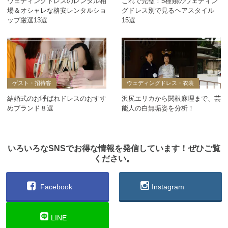
ウェディングドレスのレンタル相
これで完璧！5種類のウェディン
場＆オシャレな格安レンタルショ
グドレス別で見るヘアスタイル
ップ厳選13選
15選
ゲスト・招待客
ウェディングドレス・衣装
結婚式のお呼ばれドレスのおすす
沢尻エリカから関根麻理まで、芸
めブランド８選
能人の白無垢姿を分析！
いろいろなSNSでお得な情報を発信しています！ぜひご覧
ください。
Facebook
Instagram
LINE