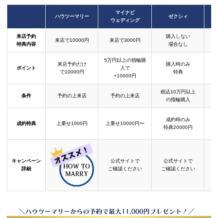
マイナビ
ハウツーマリー
ゼクシィ
ウェディング
来店予約
購入しない
来店で10000円
来店で3000円
特典内容
場合なし
5万円以上の指輪購
来店予約だけ
購入時のみ
ポイント
入で
で10000円
特典
+10000円
税込10万円以上
条件
予約の上来店
予約の上来店
の指輪購入
成約時のみ
成約特典
上乗せ1000円
上乗せ10000円〜
結
特典20000円
キャンペーン
公式サイトで
公式サイトで
詳細
ご確認ください
ご確認ください