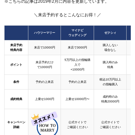
※こちらの記事は2019年2月に内容を更新しています。
＼来店予約するとこんなにお得！／
マイナビ
ハウツーマリー
ゼクシィ
ウェディング
来店予約
購入しない
来店で10000円
来店で3000円
特典内容
場合なし
5万円以上の指輪購
来店予約だけ
購入時のみ
ポイント
入で
で10000円
特典
+10000円
税込10万円以上
条件
予約の上来店
予約の上来店
の指輪購入
成約時のみ
成約特典
上乗せ1000円
上乗せ10000円〜
結
特典20000円
キャンペーン
公式サイトで
公式サイトで
詳細
ご確認ください
ご確認ください