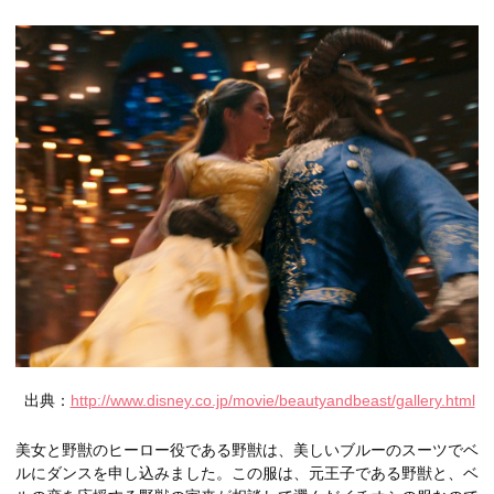
出典：
http://www.disney.co.jp/movie/beautyandbeast/gallery.html
美女と野獣のヒーロー役である野獣は、美しいブルーのスーツでベ
ルにダンスを申し込みました。この服は、元王子である野獣と、ベ