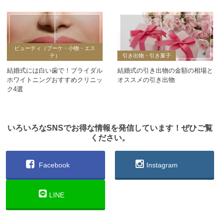
ビューティ（ブーケ・小物・エス
テ）
引き出物・引き菓子
結婚式には白い歯で！ブライダル
結婚式の引き出物の金額の相場と
ホワイトニングおすすめクリニッ
オススメの引き出物
ク4選
いろいろなSNSでお得な情報を発信しています！ぜひご覧
ください。
Facebook
Instagram
LINE