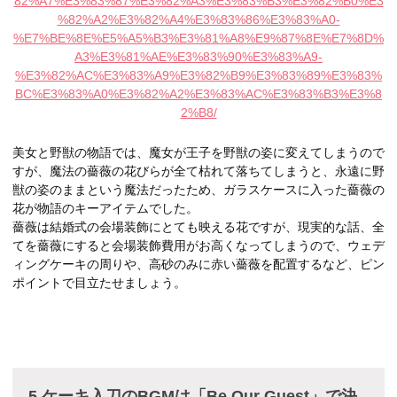
82%A7%E3%83%87%E3%82%A3%E3%83%B3%E3%82%B0%E3
%82%A2%E3%82%A4%E3%83%86%E3%83%A0-
%E7%BE%8E%E5%A5%B3%E3%81%A8%E9%87%8E%E7%8D%
A3%E3%81%AE%E3%83%90%E3%83%A9-
%E3%82%AC%E3%83%A9%E3%82%B9%E3%83%89%E3%83%
BC%E3%83%A0%E3%82%A2%E3%83%AC%E3%83%B3%E3%8
2%B8/
美女と野獣の物語では、魔女が王子を野獣の姿に変えてしまうので
すが、魔法の薔薇の花びらが全て枯れて落ちてしまうと、永遠に野
獣の姿のままという魔法だったため、ガラスケースに入った薔薇の
花が物語のキーアイテムでした。
薔薇は結婚式の会場装飾にとても映える花ですが、現実的な話、全
てを薔薇にすると会場装飾費用がお高くなってしまうので、ウェデ
ィングケーキの周りや、高砂のみに赤い薔薇を配置するなど、ピン
ポイントで目立たせましょう。
5.ケーキ入刀のBGMは「Be Our Guest」で決