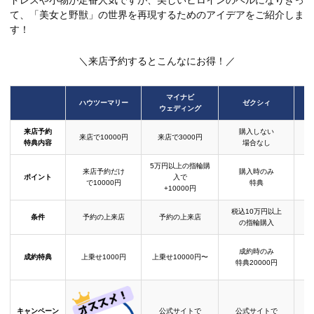
ドレスや小物が定番人気ですが、美しいヒロインのベルになりきっ
て、「美女と野獣」の世界を再現するためのアイデアをご紹介しま
す！
＼来店予約するとこんなにお得！／
マイナビ
ハウツーマリー
ゼクシィ
ウェディング
来店予約
購入しない
来店で10000円
来店で3000円
特典内容
場合なし
5万円以上の指輪購
来店予約だけ
購入時のみ
ポイント
入で
で10000円
特典
+10000円
税込10万円以上
条件
予約の上来店
予約の上来店
の指輪購入
成約時のみ
成約特典
上乗せ1000円
上乗せ10000円〜
結
特典20000円
キャンペーン
公式サイトで
公式サイトで