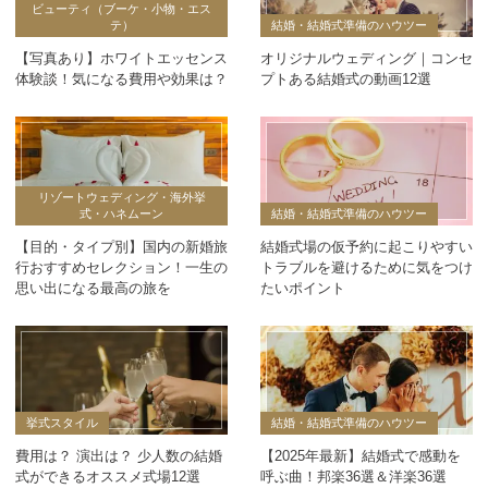
ビューティ（ブーケ・小物・エス
テ）
結婚・結婚式準備のハウツー
【写真あり】ホワイトエッセンス
オリジナルウェディング｜コンセ
体験談！気になる費用や効果は？
プトある結婚式の動画12選
リゾートウェディング・海外挙
式・ハネムーン
結婚・結婚式準備のハウツー
【目的・タイプ別】国内の新婚旅
結婚式場の仮予約に起こりやすい
行おすすめセレクション！一生の
トラブルを避けるために気をつけ
思い出になる最高の旅を
たいポイント
挙式スタイル
結婚・結婚式準備のハウツー
費用は？ 演出は？ 少人数の結婚
【2025年最新】結婚式で感動を
式ができるオススメ式場12選
呼ぶ曲！邦楽36選＆洋楽36選