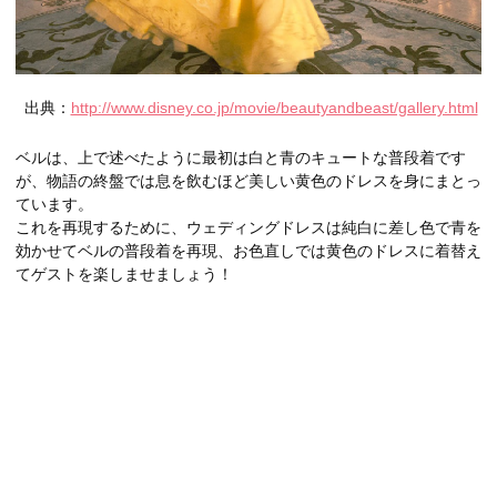
出典：
http://www.disney.co.jp/movie/beautyandbeast/gallery.html
ベルは、上で述べたように最初は白と青のキュートな普段着です
が、物語の終盤では息を飲むほど美しい黄色のドレスを身にまとっ
ています。
これを再現するために、ウェディングドレスは純白に差し色で青を
効かせてベルの普段着を再現、お色直しでは黄色のドレスに着替え
てゲストを楽しませましょう！