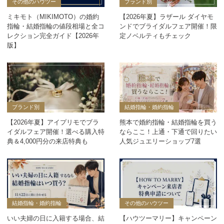
その他のハウツー
ブランド別
ミキモト（MIKIMOTO）の婚約
【2026年夏】ラザール ダイヤモ
指輪・結婚指輪の値段相場と全コ
ンドでブライダルフェア開催！限
レクション完全ガイド【2026年
定ノベルティもチェック
版】
ブランド別
結婚指輪・婚約指輪
【2026年夏】アイプリモでブラ
熊本で婚約指輪・結婚指輪を買う
イダルフェア開催！選べる購入特
ならここ！上通・下通で回りたい
典＆4,000円分の来店特典も
人気ジュエリーショップ7選
結婚指輪・婚約指輪
その他のハウツー
いい夫婦の日に入籍する場合、結
【ハウツーマリー】キャンペーン