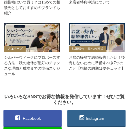
婚指輪はいつ買う？はじめての相
来店者特典申請について
談先としておすすめのブランドも
紹介
プロポーズ
結婚報告・親への挨拶
シルバーウィークにプロポーズす
お盆の帰省で結婚報告したい！後
る方法｜秋の連休が絶好のチャン
悔しないために準備すべき7つの
スな理由と成功までの準備スケジ
こと【指輪の納期は要チェック】
ュール
いろいろなSNSでお得な情報を発信しています！ぜひご覧
ください。
Facebook
Instagram