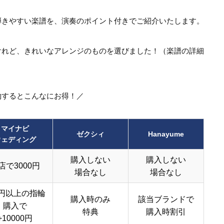
弾きやすい楽譜を、演奏のポイント付きでご紹介いたします。
けれど、きれいなアレンジのものを選びました！（楽譜の詳細
約するとこんなにお得！／
マイナビ
ゼクシィ
Hanayume
ウェディング
購入しない
購入しない
店で3000円
場合なし
場合なし
円以上の指輪
購入時のみ
該当ブランドで
購入で
特典
購入時割引
+10000円