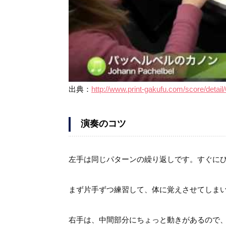
出典：
http://www.print-gakufu.com/score/detail
演奏のコツ
左手は同じパターンの繰り返しです。すぐに
まず片手ずつ練習して、体に覚えさせてしま
右手は、中間部分にちょっと動きがあるので