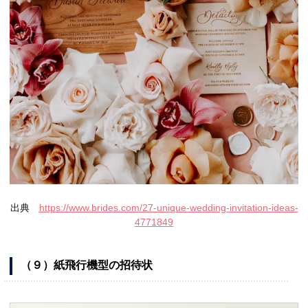
出典
https://www.brides.com/27-unique-wedding-invitation-ideas-
4771849
（９）紙飛行機型の招待状