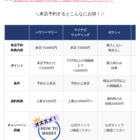
＼来店予約するとこんなにお得！／
マイナビ
ハウツーマリー
ゼクシィ
ウェディング
来店予約
購入しない
来店で10000円
来店で3000円
特典内容
場合なし
5万円以上の指輪購
来店予約だけ
購入時のみ
ポイント
入で
で10000円
特典
+10000円
税込10万円以上
条件
予約の上来店
予約の上来店
の指輪購入
成約時のみ
成約特典
上乗せ1000円
上乗せ10000円〜
結
特典20000円
キャンペーン
公式サイトで
公式サイトで
詳細
ご確認ください
ご確認ください