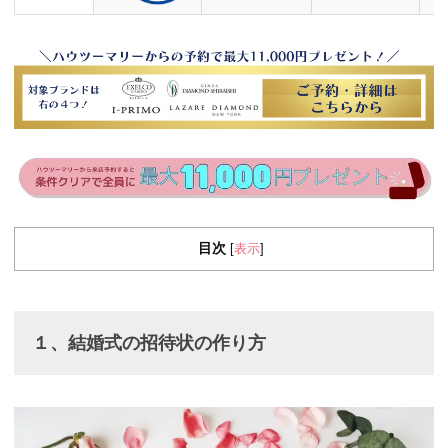
目次
表示
[
]
１、結婚式の招待状の作り方