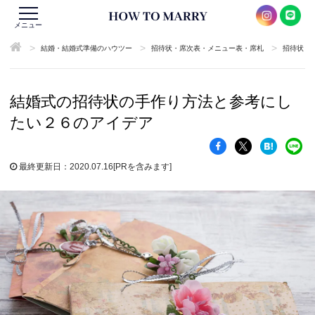
メニュー
>
>
>
結婚・結婚式準備のハウツー
招待状・席次表・メニュー表・席札
招待状
結婚式の招待状の手作り方法と参考にし
たい２６のアイデア
最終更新日：2020.07.16
[PRを含みます]