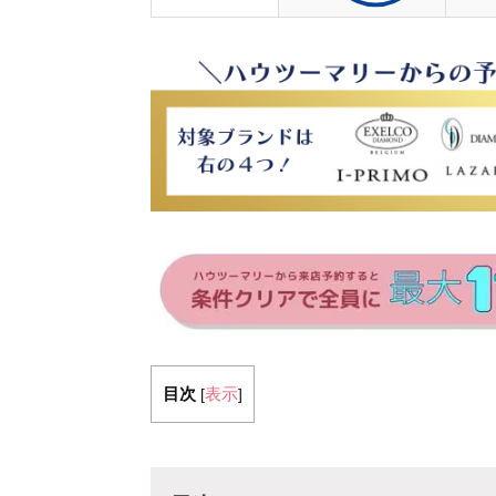
目次
表示
[
]